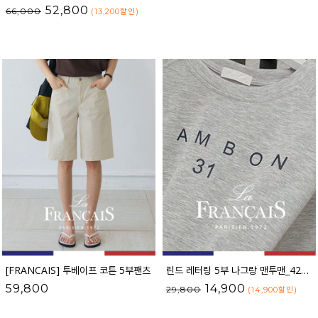
52,800
66,000
(13,200
할인
)
[FRANCAIS] 투베이프 코튼 5부팬츠
린드 레터링 5부 나그랑 맨투맨_42TS1794
59,800
14,900
29,800
(14,900
할인
)