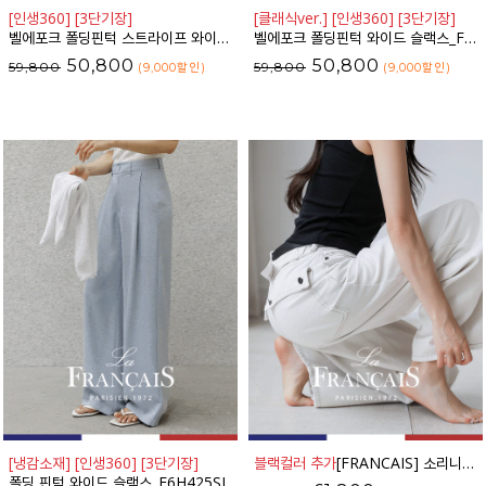
[인생360] [3단기장]
[클래식ver.] [인생360] [3단기장]
벨에포크 폴딩핀턱 스트라이프 와이드 슬랙스_F6S238SL
벨에포크 폴딩핀턱 와이드 슬랙스_F6H448SL
50,800
50,800
59,800
59,800
(9,000
할인
)
(9,000
할인
)
[냉감소재] [인생360] [3단기장]
블랙컬러 추가
[FRANCAIS] 소리니 스티치 커브드 데님 팬츠_62DP2585
폴딩 핀턱 와이드 슬랙스_F6H425SL