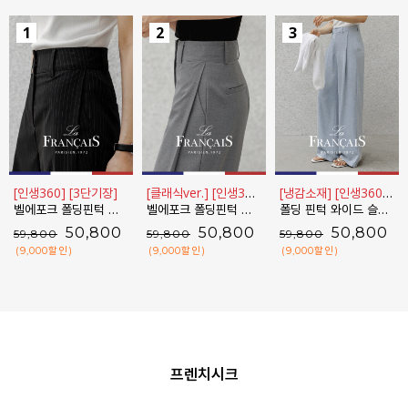
[인생360] [3단기장]
[클래식ver.] [인생360] [3단기장]
[냉감소재] [인생360] [3단기장]
벨에포크 폴딩핀턱 스트라이프 와이드 슬랙스_F6S238SL
벨에포크 폴딩핀턱 와이드 슬랙스_F6H448SL
폴딩 핀턱 와이드 슬랙스_F6H425SL
50,800
50,800
50,800
59,800
59,800
59,800
(9,000
할인
)
(9,000
할인
)
(9,000
할인
)
프렌치시크