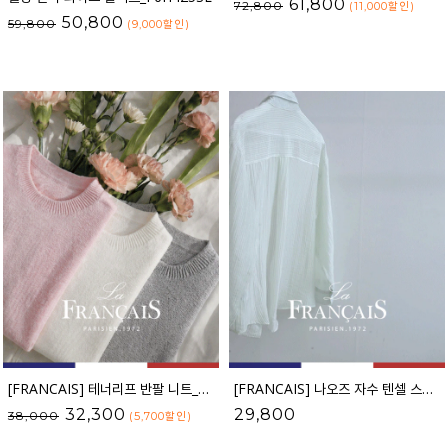
61,800
72,800
(11,000
할인
)
50,800
59,800
(9,000
할인
)
[FRANCAIS] 테너리프 반팔 니트_F6H298KN
[FRANCAIS] 나오즈 자수 텐셀 스트라이프 셔츠_F6S278SH
32,300
29,800
38,000
(5,700
할인
)