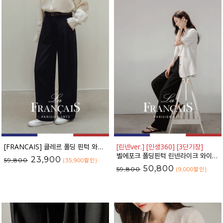
[FRANCAIS] 클레르 폴딩 핀턱 와이드 슬랙스_F6S221SL
[린넨ver.] [인생360] [3단기장]
벨에포크 폴딩핀턱 린넨라이크 와이드 슬랙스_F6H470SL
23,900
59,800
(35,900
할인
)
50,800
59,800
(9,000
할인
)