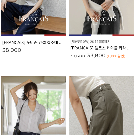
[재진행15%]08.11(화)까지
[FRANCAIS] 노티즌 텐셀 캡소매 니트_62KN2521
[FRANCAIS] 켈로스 케이블 카라 니트_F6S256KN
38,000
33,800
39,800
(6,000
할인
)