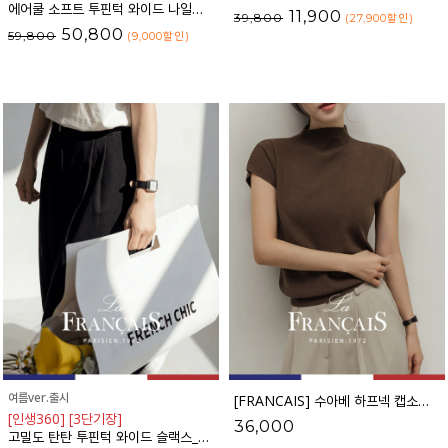
에어쿨 소프트 투핀턱 와이드 나일론 슬랙스_F6S350SL
11,900
39,800
(27,900
할인
)
50,800
59,800
(9,000
할인
)
여름ver.출시
[FRANCAIS] 수아베 하프넥 캡소매 니트_F6S187KN
[인생360] [3단기장]
36,000
고밀도 탄탄 투핀턱 와이드 슬랙스_F6S169SL