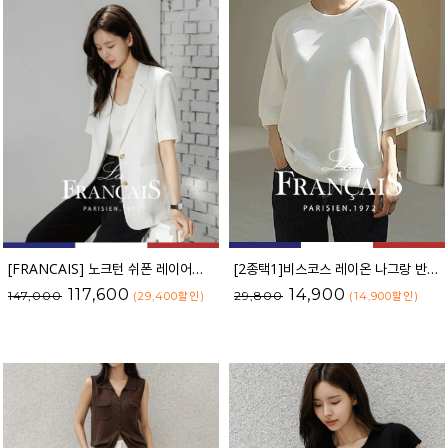
[FRANCAIS] 노크턴 쉬폰 레이어드 린넨 자켓_F6S391JK
[2종택1]비스코스 레이온 나그랑 반팔 맨투맨
117,600
14,900
147,000
29,800
(29,400
할인
)
(14,900
할인
)