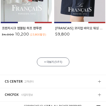
프렌치시크 엠블럼 하프 맨투맨
[FRANCAIS] 코지업 바이오 워싱 히든밴딩 버뮤다 팬츠_F6H478PT
10,200
59,800
34,000
(23,800
할인
)
+ 더보기 (
1
/
11
)
CS CENTER
고객센터
CHICFOX
사업자정보
COPYRIGHT (C) 시크폭스 ALL RIGHTS RESERVED.