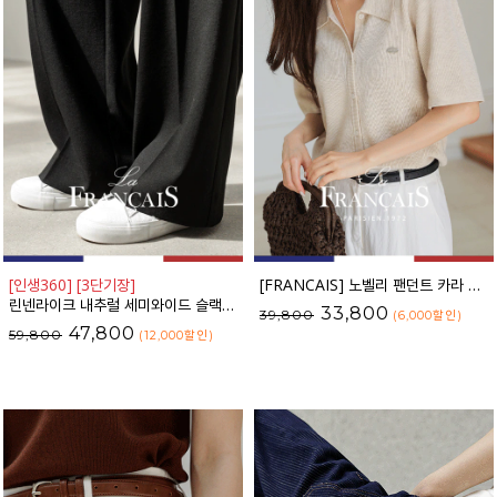
[인생360] [3단기장]
[FRANCAIS] 노벨리 팬던트 카라 니트 가디건_F6S254CA
린넨라이크 내추럴 세미와이드 슬랙스_F6S164SL
33,800
39,800
(6,000
할인
)
47,800
59,800
(12,000
할인
)