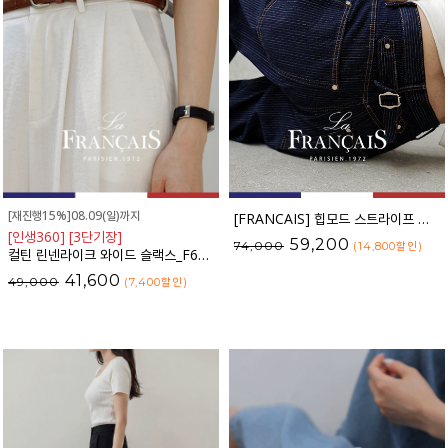
[재진행15%]08.09(일)까지
[FRANCAIS] 힙모드 스트라이프 커브라인 와이드 데님팬츠_62DP2584
[인생360] [3단기장]
59,200
74,000
(14,800
할인
)
컬틴 린넨라이크 와이드 슬랙스_F6S349SL
41,600
49,000
(7,400
할인
)