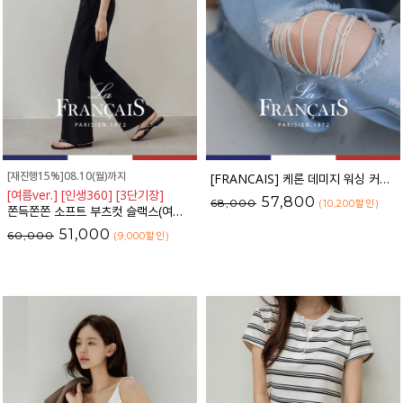
[재진행15%]08.10(월)까지
[FRANCAIS] 케론 데미지 워싱 커브라인 와이드 데님팬츠_F6H479DP
[여름ver.] [인생360] [3단기장]
57,800
68,000
(10,200
할인
)
쫀득쫀쫀 소프트 부츠컷 슬랙스(여름VER.)_F6H403SL
51,000
60,000
(9,000
할인
)