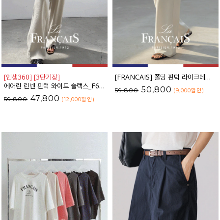
[인생360] [3단기장]
[FRANCAIS] 폴딩 핀턱 라이크데님 와이드 팬츠_F6S204PT
에어린 린넨 핀턱 와이드 슬랙스_F6S426SL
50,800
59,800
(9,000
할인
)
47,800
59,800
(12,000
할인
)