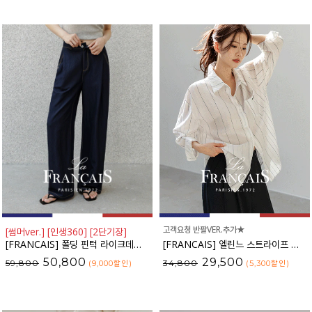
고객요청 반팔VER.추가★
[썸머ver.] [인생360] [2단기장]
[FRANCAIS] 폴딩 핀턱 라이크데님 와이드 팬츠(여름VER.)_F6H444PT
[FRANCAIS] 엘린느 스트라이프 레이온 셔츠_F6S261SH
50,800
29,500
59,800
34,800
(9,000
할인
)
(5,300
할인
)