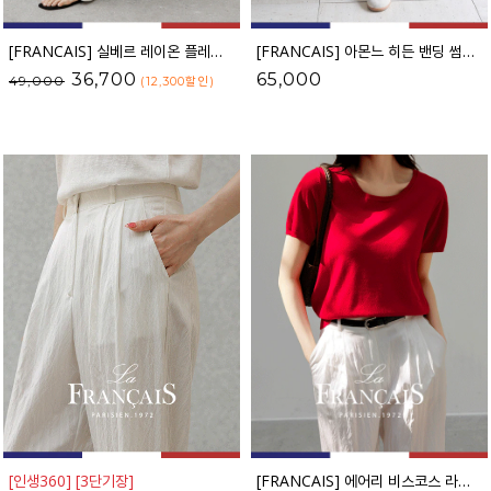
[FRANCAIS] 실베르 레이온 플레어 트레이닝 팬츠_62TR2607
[FRANCAIS] 아몬느 히든 밴딩 썸머 4부 팬츠_F6H490PT
36,700
65,000
49,000
(12,300
할인
)
[인생360] [3단기장]
[FRANCAIS] 에어리 비스코스 라운드 니트_F6S407KN