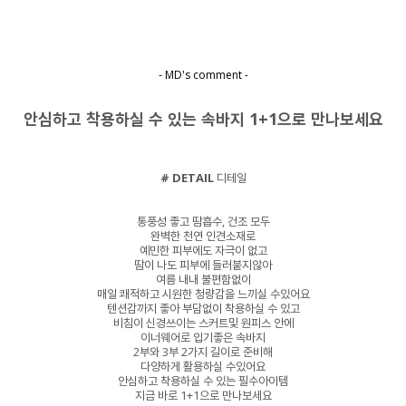
- MD's comment -
안심하고 착용하실 수 있는 속바지 1+1으로 만나보세요
# DETAIL
디테일
통풍성 좋고 땀흡수, 건조 모두
완벽한 천연 인견소재로
예민한 피부에도 자극이 없고
땀이 나도 피부에 들러붙지않아
여름 내내 불편함없이
매일 쾌적하고 시원한 청량감을 느끼실 수있어요
텐션감까지 좋아 부담없이 착용하실 수 있고
비침이 신경쓰이는 스커트및 원피스 안에
이너웨어로 입기좋은 속바지
2부와 3부 2가지 길이로 준비해
다양하게 활용하실 수있어요
안심하고 착용하실 수 있는 필수아이템
지금 바로 1+1으로 만나보세요