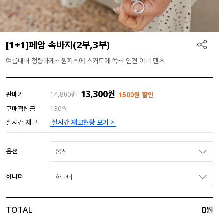
[1+1]페앙 속바지(2부,3부)
여름내내 청량하게~ 원피스에 스커트에 쏙~! 인견 이너 팬츠
13,300
원
판매가
14,800
원
1500원 할인
구매적립금
130원
실시간 재고현황 보기 >
실시간 재고
옵션
옵션
하나더
하나더
0
TOTAL
원