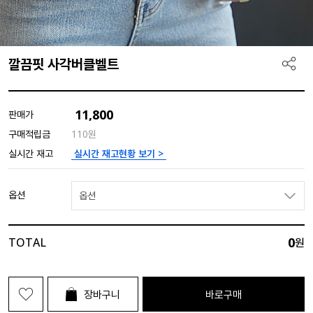
깔끔핏 사각버클벨트
11,800
판매가
구매적립금
110원
실시간 재고현황 보기 >
실시간 재고
옵션
옵션
0
TOTAL
원
장바구니
바로구매