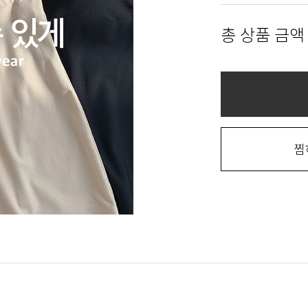
총 상품 금액
찜