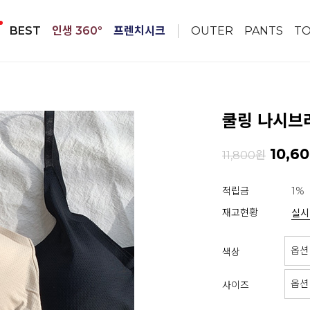
BEST
인생 360º
프렌치시크
OUTER
PANTS
T
쿨링 나시브라
10,6
11,800원
적립금
1%
재고현황
실시
색상
사이즈