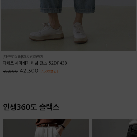
[재진행15%]08.09(일)까지
디케트 세미배기 데님 팬츠_52DP438
42,300
49,800
(7,500
할인
)
인생360도 슬랙스