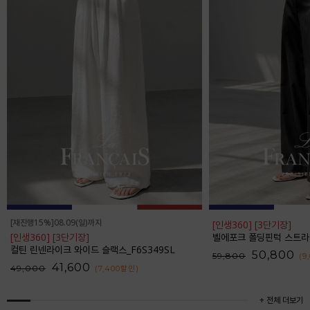
[재진행15%]08.09(일)까지
[인생360] [3단기장]
[인생360] [3단기장]
벨에포크 폴딩핀턱 스트라이프 와
컬틴 린넨라이크 와이드 슬랙스_F6S349SL
50,800
59,800
(9
41,600
49,000
(7,400
할인
)
+ 전체 더보기