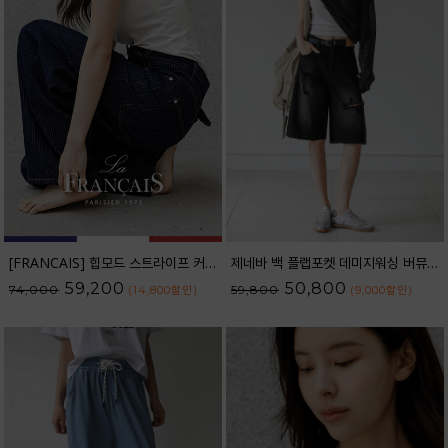
[FRANCAIS] 힙모드 스트라이프 커브라인 와이드 데님팬츠_62DP2584
제네바 백 플랩포켓 데미지워싱 버뮤다 데님 팬츠_62PT2564
59,200
50,800
74,000
59,800
(14,800
할인
)
(9,000
할인
)