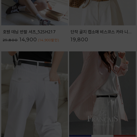
호웬 데님 반팔 셔츠_52SH217
단작 골지 캡소매 비스코스 카라 니트_62KN2562
14,900
19,800
29,800
(14,900
할인
)