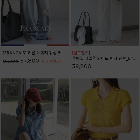
[FRANCAIS] 케론 데미지 워싱 커브라인 와이드 데님팬츠_F6H479DP
[콜드팬츠]
루베일 나일론 와이드 밴딩 팬츠_62PT2616
57,800
68,000
(10,200
할인
)
39,800