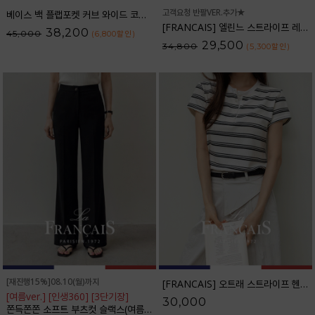
고객요청 반팔VER.추가★
베이스 백 플랩포켓 커브 와이드 코튼팬츠_61PT2527
[FRANCAIS] 엘린느 스트라이프 레이온 셔츠_F6S261SH
38,200
45,000
(6,800
할인
)
29,500
34,800
(5,300
할인
)
[재진행15%]08.10(월)까지
[FRANCAIS] 오트래 스트라이프 헨리넥 반팔티셔츠_F6H528TS
[여름ver.] [인생360] [3단기장]
30,000
쫀득쫀쫀 소프트 부츠컷 슬랙스(여름VER.)_F6H403SL