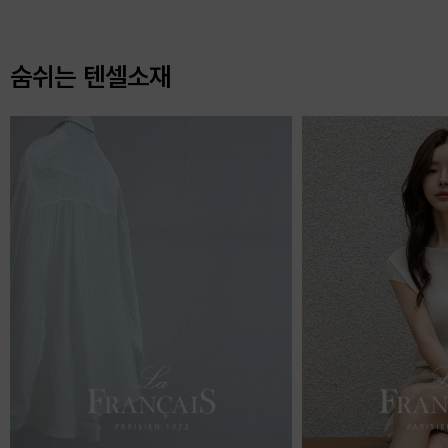
숨쉬는 텐셀소재