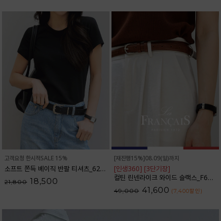
고객요청 한시적SALE 15%
[재진행15%]08.09(일)까지
소프트 쫀득 베이직 반팔 티셔츠_62TS2066
[인생360] [3단기장]
컬틴 린넨라이크 와이드 슬랙스_F6S349SL
18,500
21,800
41,600
49,000
(7,400
할인
)