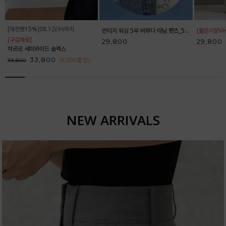
[재진행15%]08.12(수)까지
빈티지 워싱 5부 버뮤다 데님 팬츠_52DP598
[짧은기장Ver
[구김제로]
29,800
29,800
챠르르 세미와이드 슬랙스
33,800
(6,000
할인
)
39,800
NEW ARRIVALS