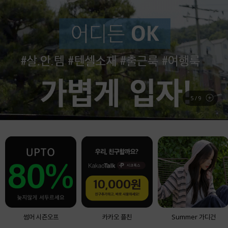
BEST ITEM
실시간 베스트 아이템
6
/
9
썸머 시즌오프
카카오 플친
Summer 가디건