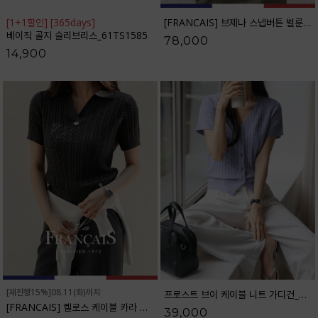
[1+1할인] [365days]
[FRANCAIS] 브제나 스냅버튼 벌룬 와이드 팬츠_F6H516PT
베이직 골지 슬리브리스_61TS1585
78,000
14,900
[재진행15%]08.11(화)까지
프로스트 브이 케이블 니트 가디건_61CA1478
[FRANCAIS] 켈로스 케이블 카라 니트_F6S256KN
39,000