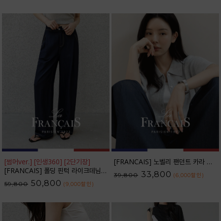
[썸머ver.] [인생360] [2단기장]
[FRANCAIS] 노벨리 팬던트 카라 니트 가디건_F6S254CA
[FRANCAIS] 폴딩 핀턱 라이크데님 와이드 팬츠(여름VER.)_F6H444PT
33,800
39,800
(6,000
할인
)
50,800
59,800
(9,000
할인
)