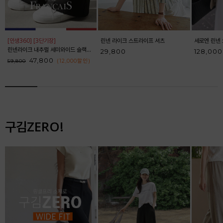
[인생360] [3단기장]
린넨 라이크 스트라이프 셔츠
세로엔 린넨 
린넨라이크 내추럴 세미와이드 슬랙스_F6S164SL
29,800
128,000
47,800
(12,000
할인
)
59,800
구김ZERO!