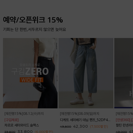
예약/오픈위크 15%
기회는 단 한번,서두르지 않으면 늦어요
[재진행15%]08.12(수)까지
[재진행15%]08.09(일)까지
[재진행15%
[구김제로]
디케트 세미배기 데님 팬츠_52DP438
[인생360] 
챠르르 세미와이드 슬랙스
컬틴 린넨라이크
42,300
(7,500
할인
)
49,800
33,800
4
(6,000
할인
)
39,800
49,000