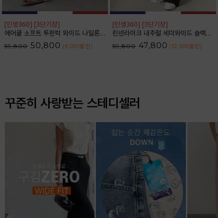
[인생360] [3단기장]
[인생360] [3단기장]
에어쿨 소프트 투핀턱 와이드 나일론 슬랙스_F6S350SL
린넨라이크 내추럴 세미와이드 슬랙스_F6S164SL
50,800
47,800
59,800
59,800
(9,000
할인
)
(12,000
할인
)
꾸준히 사랑받는 스테디셀러