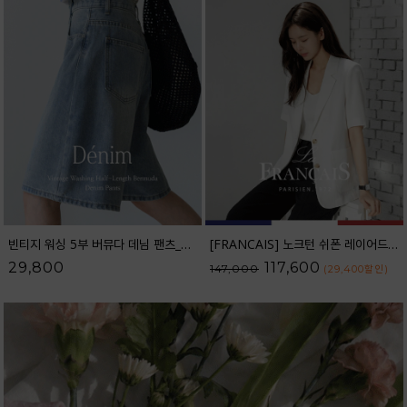
빈티지 워싱 5부 버뮤다 데님 팬츠_52DP598
[FRANCAIS] 노크턴 쉬폰 레이어드 린넨 자켓_F6S391JK
29,800
117,600
147,000
(29,400
할인
)