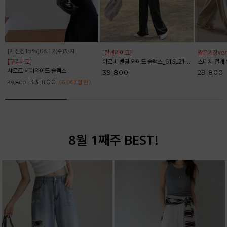
[재진행15%]08.12(수)까지
[린넨라이크]
짧은기장ver
[구김제로]
아르비 밴딩 와이드 슬랙스_61SL2153
스티치 절개 와
챠르르 세미와이드 슬랙스
39,800
29,800
33,800
(6,000
할인
)
39,800
8월 1째주 BEST!