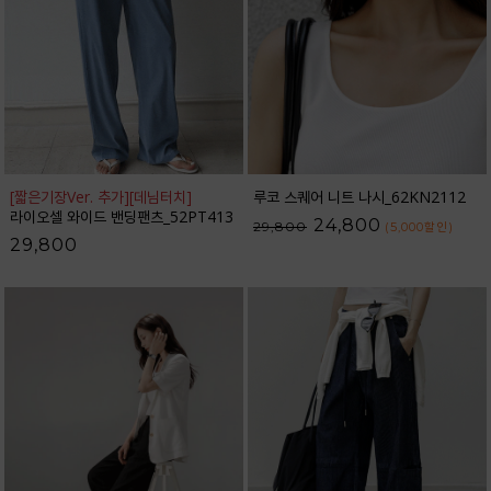
[짧은기장Ver. 추가]
[데님터치]
루코 스퀘어 니트 나시_62KN2112
라이오셀 와이드 밴딩팬츠_52PT413
24,800
29,800
(5,000
할인
)
29,800