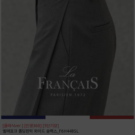
[클래식ver.] [인생360] [3단기장]
벨에포크 폴딩핀턱 와이드 슬랙스_F6H448SL