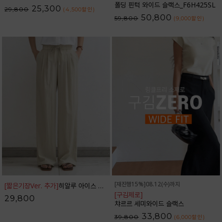
폴딩 핀턱 와이드 슬랙스_F6H425SL
25,300
29,800
(4,500
할인
)
50,800
59,800
(9,000
할인
)
[재진행15%]08.12(수)까지
[짧은기장Ver. 추가]
히알루 아이스 밴딩 와이드 팬츠_42PT1784
[구김제로]
29,800
챠르르 세미와이드 슬랙스
33,800
39,800
(6,000
할인
)