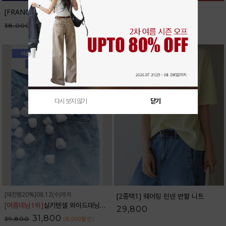
[FRANCAIS] 테너리프 반팔 니트_F6H298KN
32,300
38,000
(5,700
할인
)
다시 보지 않기
닫기
[재진행20%]08.12(수)까지
[2종택1] 웨어링 린넨 반팔 니트
[여름데님1위]
실키텐셀 와이드데님팬츠_32DP1832
29,800
31,800
39,800
(8,000
할인
)