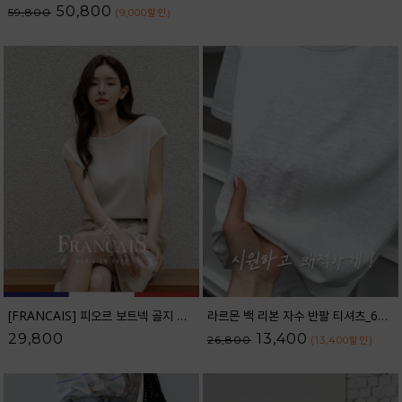
50,800
59,800
(9,000
할인
)
[FRANCAIS] 피오르 보트넥 골지 캡소매 니트_F6H433KN
라르몬 백 리본 자수 반팔 티셔츠_62TS2605
29,800
13,400
26,800
(13,400
할인
)