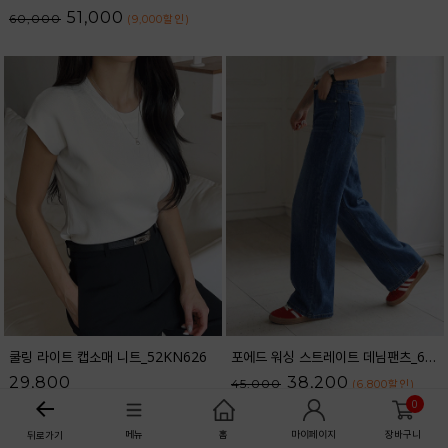
51,000
60,000
(9,000
할인
)
쿨링 라이트 캡소매 니트_52KN626
포에드 워싱 스트레이트 데님팬츠_61DP1708
29,800
38,200
45,000
(6,800
할인
)
0
메뉴
홈
마이페이지
장바구니
뒤로가기