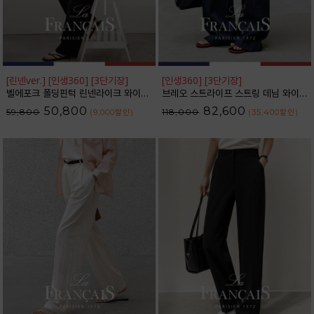
[린넨ver.] [인생360] [3단기장]
[인생360] [3단기장]
벨에포크 폴딩핀턱 린넨라이크 와이드 슬랙스_F6H470SL
브레오 스트라이프 스트링 데님 와이드 팬츠_F6H475DP
50,800
82,600
59,800
118,000
(9,000
할인
)
(35,400
할인
)