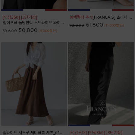
[인생360] [3단기장]
블랙컬러 추가
[FRANCAIS] 소리니 스티치 커브드 데님 팬츠_62DP2585
벨에포크 폴딩핀턱 스트라이프 와이드 슬랙스_F6S238SL
61,800
72,800
(11,000
할인
)
50,800
59,800
(9,000
할인
)
웰라이트 시스루 세미크롭 셔츠_61SH2490
[냉감소재] [인생360] [3단기장]