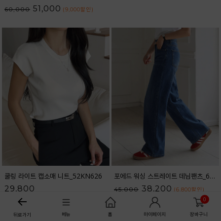
51,000
60,000
(9,000
할인
)
쿨링 라이트 캡소매 니트_52KN626
포에드 워싱 스트레이트 데님팬츠_61DP1708
29,800
38,200
45,000
(6,800
할인
)
0
메뉴
홈
마이페이지
장바구니
뒤로가기