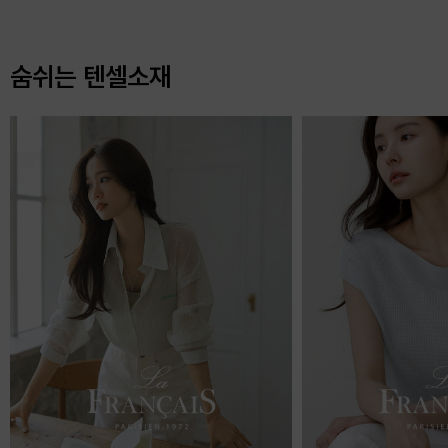
숨쉬는 텐셀소재