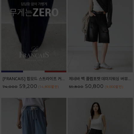
[FRANCAIS] 힙모드 스트라이프 커브라인 와이드 데님팬츠_62DP2584
제네바 백 플랩포켓 데미지워싱 버뮤다 데님 팬츠_62PT2564
59,200
50,800
74,000
59,800
(14,800
할인
)
(9,000
할인
)