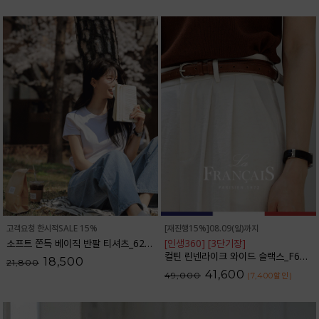
고객요청 한시적SALE 15%
[재진행15%]08.09(일)까지
소프트 쫀득 베이직 반팔 티셔츠_62TS2066
[인생360] [3단기장]
컬틴 린넨라이크 와이드 슬랙스_F6S349SL
18,500
21,800
41,600
49,000
(7,400
할인
)