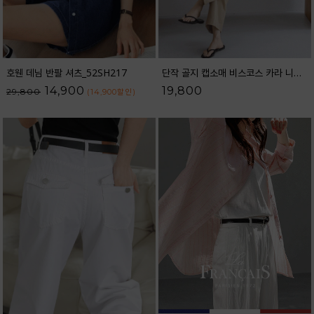
호웬 데님 반팔 셔츠_52SH217
단작 골지 캡소매 비스코스 카라 니트_62KN2562
14,900
19,800
29,800
(14,900
할인
)