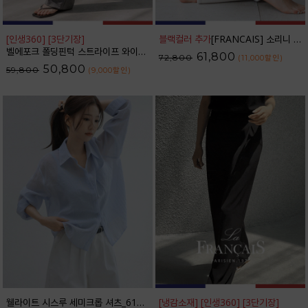
[인생360] [3단기장]
블랙컬러 추가
[FRANCAIS] 소리니 스티치 커브드 데님 팬츠_62DP2585
벨에포크 폴딩핀턱 스트라이프 와이드 슬랙스_F6S238SL
61,800
72,800
(11,000
할인
)
50,800
59,800
(9,000
할인
)
웰라이트 시스루 세미크롭 셔츠_61SH2490
[냉감소재] [인생360] [3단기장]