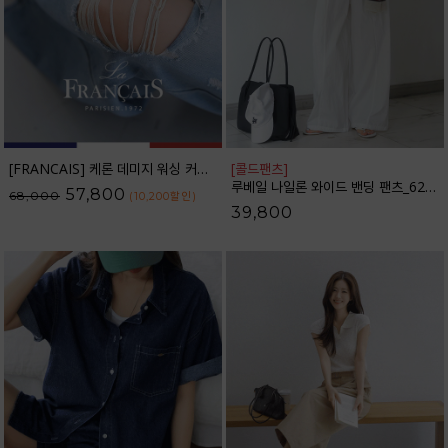
[FRANCAIS] 케론 데미지 워싱 커브라인 와이드 데님팬츠_F6H479DP
[콜드팬츠]
루베일 나일론 와이드 밴딩 팬츠_62PT2616
57,800
68,000
(10,200
할인
)
39,800