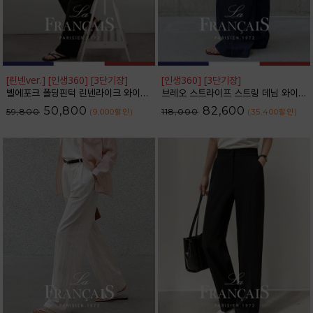
[린넨ver.] [인생360] [3단기장]
[인생360] [3단기장]
벨에포크 폴딩핀턱 린넨라이크 와이드 슬랙스_F6H470SL
브레오 스트라이프 스트링 데님 와이드 팬츠_F6H475DP
50,800
82,600
59,800
118,000
(9,000
할인
)
(35,400
할인
)