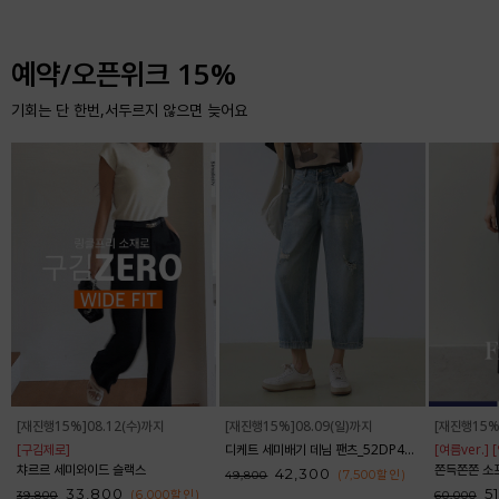
예약/오픈위크 15%
기회는 단 한번,서두르지 않으면 늦어요
[재진행15%]08.12(수)까지
[재진행15%]08.09(일)까지
[재진행15%
[구김제로]
디케트 세미배기 데님 팬츠_52DP438
[여름ver.]
챠르르 세미와이드 슬랙스
쫀득쫀쫀 소프트 부츠
42,300
(7,500
할인
)
49,800
33,800
5
(6,000
할인
)
39,800
60,000