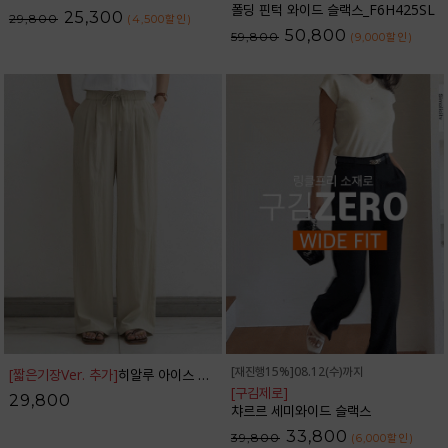
폴딩 핀턱 와이드 슬랙스_F6H425SL
25,300
29,800
(4,500
할인
)
50,800
59,800
(9,000
할인
)
[재진행15%]08.12(수)까지
[짧은기장Ver. 추가]
히알루 아이스 밴딩 와이드 팬츠_42PT1784
[구김제로]
29,800
챠르르 세미와이드 슬랙스
33,800
39,800
(6,000
할인
)