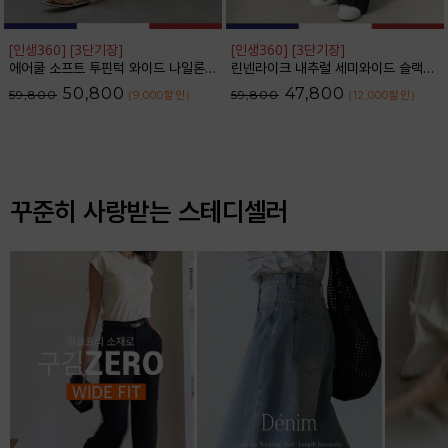
[인생360] [3단기장]
[인생360] [3단기장]
에어쿨 소프트 투핀턱 와이드 나일론 슬랙스_F6S350SL
린넨라이크 내추럴 세미와이드 슬랙스_F6S164SL
50,800
47,800
59,800
59,800
(9,000
할인
)
(12,000
할인
)
꾸준히 사랑받는 스테디셀러