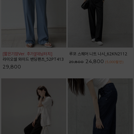
[짧은기장Ver. 추가]
[데님터치]
루코 스퀘어 니트 나시_62KN2112
라이오셀 와이드 밴딩팬츠_52PT413
24,800
29,800
(5,000
할인
)
29,800