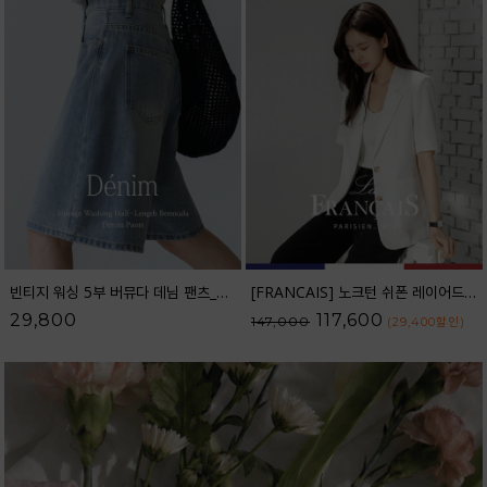
빈티지 워싱 5부 버뮤다 데님 팬츠_52DP598
[FRANCAIS] 노크턴 쉬폰 레이어드 린넨 자켓_F6S391JK
29,800
117,600
147,000
(29,400
할인
)