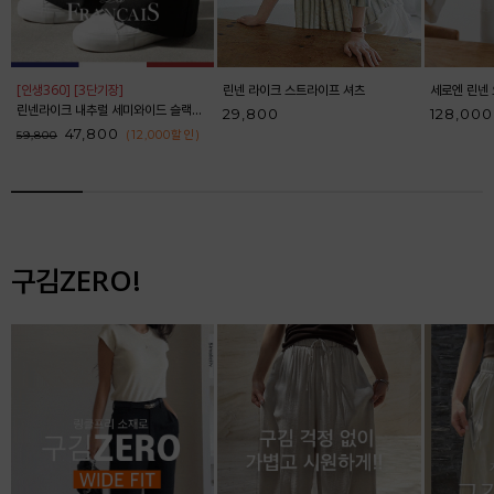
[인생360] [3단기장]
린넨 라이크 스트라이프 셔츠
세로엔 린넨 
린넨라이크 내추럴 세미와이드 슬랙스_F6S164SL
29,800
128,000
47,800
(12,000
할인
)
59,800
구김ZERO!