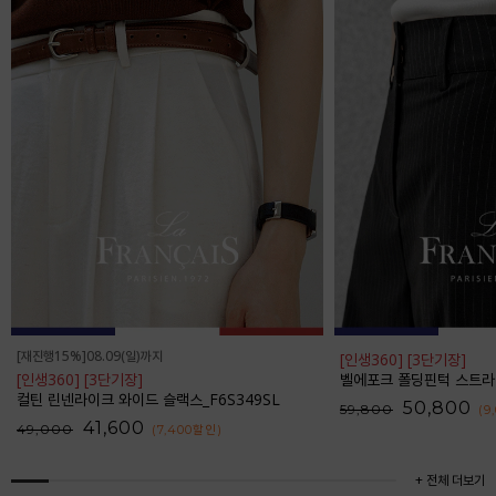
[재진행15%]08.09(일)까지
[인생360] [3단기장]
[인생360] [3단기장]
벨에포크 폴딩핀턱 스트라이프 와
컬틴 린넨라이크 와이드 슬랙스_F6S349SL
50,800
59,800
(9
41,600
49,000
(7,400
할인
)
+ 전체 더보기