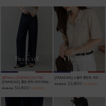
[썸머ver.] [인생360] [2단기장]
[FRANCAIS] 노벨리 팬던트 카라 니트 가디건_F6S254CA
[FRANCAIS] 폴딩 핀턱 라이크데님 와이드 팬츠(여름VER.)_F6H444PT
33,800
39,800
(6,000
할인
)
50,800
59,800
(9,000
할인
)