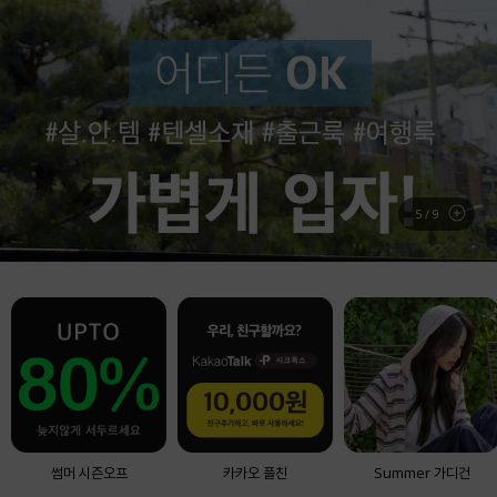
BEST ITEM
실시간 베스트 아이템
6
/
9
썸머 시즌오프
카카오 플친
Summer 가디건