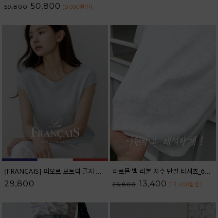
50,800
59,800
(9,000
할인
)
[FRANCAIS] 피오르 보트넥 골지 캡소매 니트_F6H433KN
라르몬 백 리본 자수 반팔 티셔츠_62TS2605
29,800
13,400
26,800
(13,400
할인
)