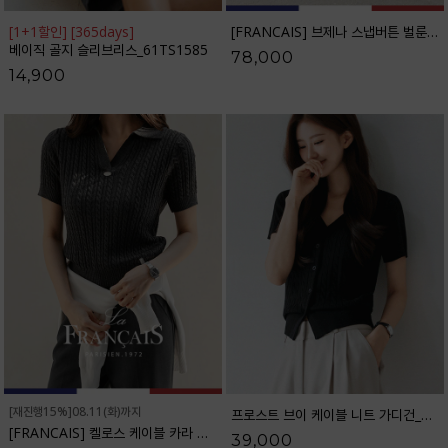
[1+1할인] [365days]
[FRANCAIS] 브제나 스냅버튼 벌룬 와이드 팬츠_F6H516PT
베이직 골지 슬리브리스_61TS1585
78,000
14,900
[재진행15%]08.11(화)까지
프로스트 브이 케이블 니트 가디건_61CA1478
[FRANCAIS] 켈로스 케이블 카라 니트_F6S256KN
39,000