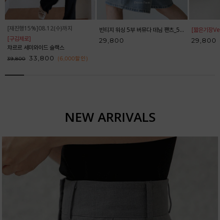
[재진행15%]08.12(수)까지
빈티지 워싱 5부 버뮤다 데님 팬츠_52DP598
[짧은기장Ver
[구김제로]
29,800
29,800
챠르르 세미와이드 슬랙스
33,800
(6,000
할인
)
39,800
NEW ARRIVALS