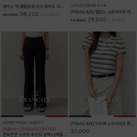
고객요청 반팔VER.추가★
베이스 백 플랩포켓 커브 와이드 코튼팬츠_61PT2527
[FRANCAIS] 엘린느 스트라이프 레이온 셔츠_F6S261SH
38,200
45,000
(6,800
할인
)
29,500
34,800
(5,300
할인
)
[재진행15%]08.10(월)까지
[FRANCAIS] 오트래 스트라이프 헨리넥 반팔티셔츠_F6H528TS
[여름ver.] [인생360] [3단기장]
30,000
쫀득쫀쫀 소프트 부츠컷 슬랙스(여름VER.)_F6H403SL