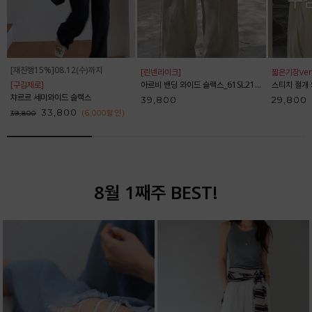
[재진행15%]08.12(수)까지
[린넨라이크]
짧은기장ver
[구김제로]
아르비 밴딩 와이드 슬랙스_61SL2153
스티치 절개 와
챠르르 세미와이드 슬랙스
39,800
29,800
33,800
(6,000
할인
)
39,800
8월 1째주 BEST!