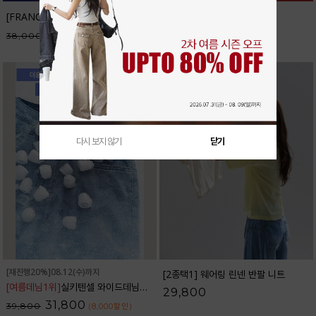
[FRANCAIS] 테너리프 반팔 니트_F6H298KN
32,300
38,000
(5,700
할인
)
다시 보지 않기
닫기
[재진행20%]08.12(수)까지
[2종택1] 웨어링 린넨 반팔 니트
[여름데님1위]
실키텐셀 와이드데님팬츠_32DP1832
29,800
31,800
39,800
(8,000
할인
)