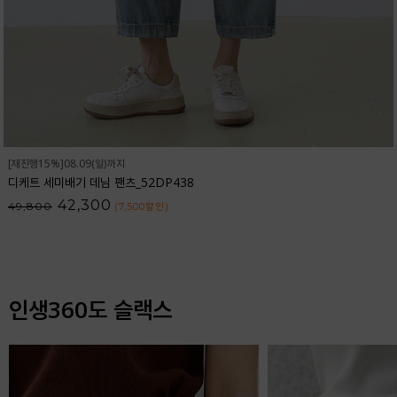
[재진행15%]08.09(일)까지
디케트 세미배기 데님 팬츠_52DP438
42,300
49,800
(7,500
할인
)
인생360도 슬랙스