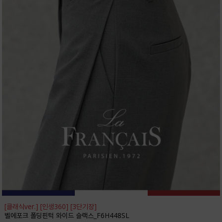
[클래식ver.] [인생360] [3단기장]
벨에포크 폴딩핀턱 와이드 슬랙스_F6H448SL