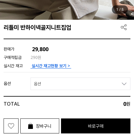
1
/
8
리틀미 반하이넥골지니트집업
29,800
판매가
구매적립금
290원
실시간 재고현황 보기 >
실시간 재고
옵션
옵션
0
TOTAL
원
장바구니
바로구매