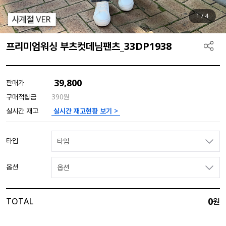
1
/
4
프리미엄워싱 부츠컷데님팬츠_33DP1938
39,800
판매가
구매적립금
390원
실시간 재고현황 보기 >
실시간 재고
타입
타입
옵션
옵션
0
TOTAL
원