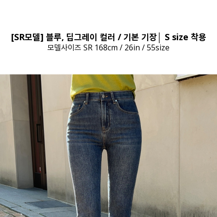
[SR모델] 블루, 딥그레이 컬러 / 기본 기장│ S size 착용
모델사이즈 SR 168cm / 26in / 55size