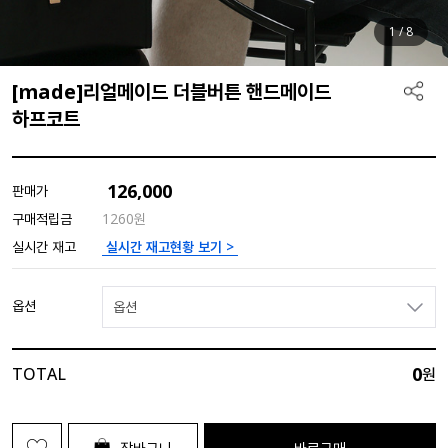
1
/
8
[made]리얼메이드 더블버튼 핸드메이드
하프코트
126,000
판매가
구매적립금
1260원
실시간 재고현황 보기 >
실시간 재고
옵션
옵션
0
TOTAL
원