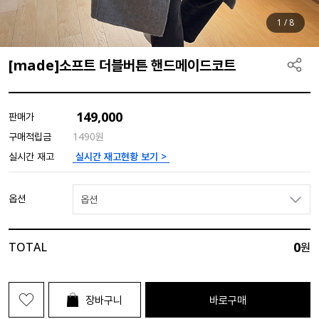
1
/
8
[made]소프트 더블버튼 핸드메이드코트
149,000
판매가
구매적립금
1490원
실시간 재고현황 보기 >
실시간 재고
옵션
옵션
0
TOTAL
원
장바구니
바로구매