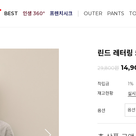
BEST
인생 360º
프렌치시크
OUTER
PANTS
T
린드 레터링 
14,9
29,800원
적립금
1%
재고현황
실시
옵션