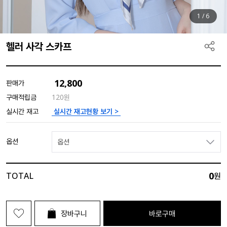
1
/
6
헬러 사각 스카프
12,800
판매가
구매적립금
120원
실시간 재고현황 보기 >
실시간 재고
옵션
옵션
0
TOTAL
원
장바구니
바로구매