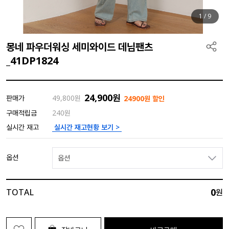
1
/
9
몽네 파우더워싱 세미와이드 데님팬츠
_41DP1824
24,900
원
판매가
49,800
원
24900원 할인
구매적립금
240원
실시간 재고현황 보기 >
실시간 재고
옵션
옵션
0
TOTAL
원