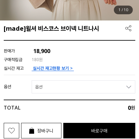
1
/
10
[made]윌셔 비스코스 브이넥 니트나시
18,900
판매가
구매적립금
180원
실시간 재고현황 보기 >
실시간 재고
옵션
옵션
0
TOTAL
원
장바구니
바로구매