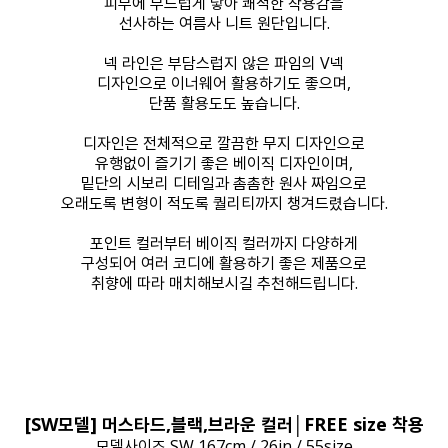
피부에 부드럽게 닿아 쾌적한 착용감을
선사하는 여름사 니트 원단입니다.
넥 라인은 부담스럽지 않은 파임의 V넥
디자인으로 이너웨어 활용하기도 좋으며,
단품 활용도도 높습니다.
디자인은 전체적으로 깔끔한 무지 디자인으로
유행없이 즐기기 좋은 베이직 디자인이며,
밑단의 시보리 디테일과 촘촘한 원사 짜임으로
오래도록 변형이 적도록 퀄리티까지 챙겨드렸습니다.
포인트 컬러부터 베이직 컬러까지 다양하게
구성되어 여러 코디에 활용하기 좋은 제품으로
취향에 따라 매치해보시길 추천해드립니다.
[SW모델] 머스타드,블랙,브라운 컬러│FREE size 착용
모델사이즈 SW 167cm / 26in / 55size