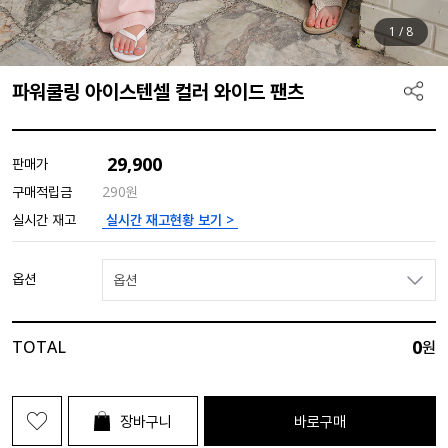
1
/
8
파워쿨링 아이스텐셀 컬러 와이드 팬츠
29,900
판매가
구매적립금
290원
실시간 재고현황 보기 >
실시간 재고
옵션
옵션
0
TOTAL
원
장바구니
바로구매