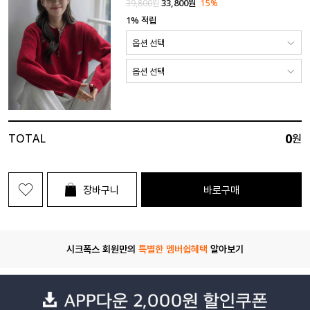
33,800
원
39,800
원
15%
1% 적립
0
TOTAL
원
장바구니
바로구매
시크폭스 회원만의
특별한 멤버쉽혜택
알아보기