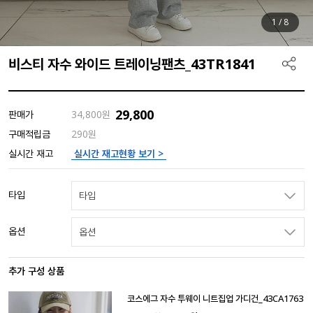
1
/
8
비스티 자수 와이드 트레이닝팬츠_43TR1841
29,800
판매가
34,800
원
구매적립금
290원
실시간 재고현황 보기 >
실시간 재고
타입
타입
옵션
옵션
추가 구성 상품
코스에그 자수 투웨이 니트집업 가디건_43CA1763