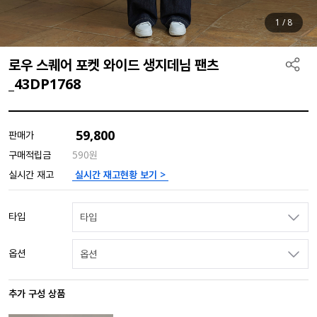
1
/
8
로우 스퀘어 포켓 와이드 생지데님 팬츠
_43DP1768
59,800
판매가
구매적립금
590원
실시간 재고현황 보기 >
실시간 재고
타입
타입
옵션
옵션
추가 구성 상품