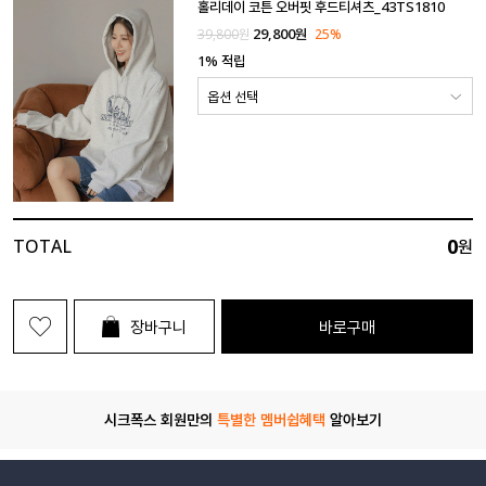
홀리데이 코튼 오버핏 후드티셔츠_43TS1810
29,800
원
39,800
원
25
%
1% 적립
0
TOTAL
원
장바구니
바로구매
시크폭스 회원만의
특별한 멤버쉽혜택
알아보기