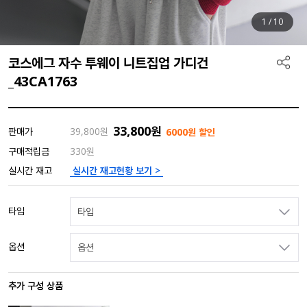
1
/
10
코스에그 자수 투웨이 니트집업 가디건
_43CA1763
33,800
원
판매가
39,800
원
6000원 할인
구매적립금
330원
실시간 재고현황 보기 >
실시간 재고
타입
타입
옵션
옵션
추가 구성 상품