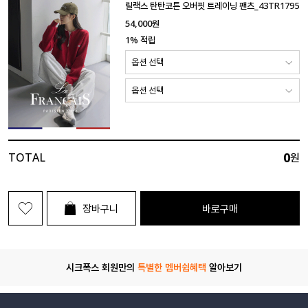
릴랙스 탄탄코튼 오버핏 트레이닝 팬츠_43TR1795
54,000
원
1% 적립
0
TOTAL
원
장바구니
바로구매
시크폭스 회원만의
특별한 멤버쉽혜택
알아보기