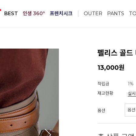
BEST
인생 360º
프렌치시크
OUTER
PANTS
T
펠리스 골드 
13,000원
적립금
1%
재고현황
실시
옵션