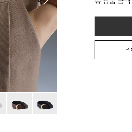
총 상품 금액
찜