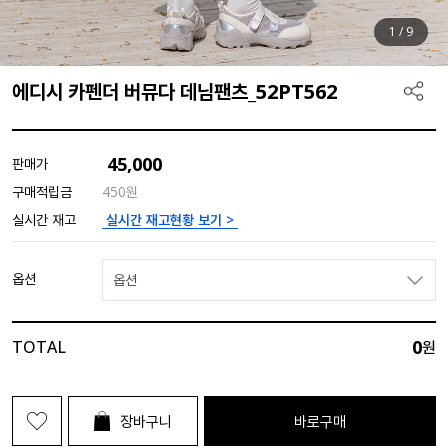
1
/
9
에디시 카펜더 버뮤다 데님팬츠_52PT562
45,000
판매가
구매적립금
450원
실시간 재고현황 보기 >
실시간 재고
옵션
옵션
0
TOTAL
원
장바구니
바로구매