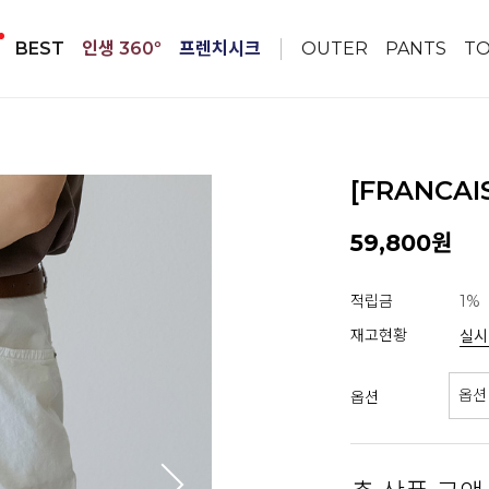
BEST
인생 360º
프렌치시크
OUTER
PANTS
T
[FRANCA
59,800원
적립금
1%
재고현황
실시
옵션