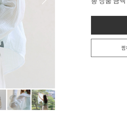
총 상품 금액
찜