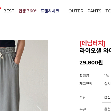
BEST
인생 360º
프렌치시크
OUTER
PANTS
T
[데님터치]
라이오셀 와이
29,800원
적립금
1%
재고현황
실시
기장
옵션