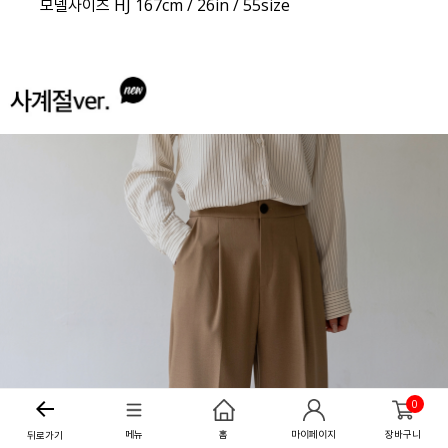
모델사이즈 HJ 167cm / 26in / 55size
0
메뉴
홈
마이페이지
장바구니
뒤로가기