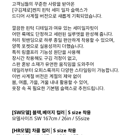
고객님들의 꾸준한 사랑을 받아온
[구김제로]켄치 핀턱 세미 일자 슬랙스가
드디어 사계절 버전으로 새롭게 기획되었습니다.
깔끔한 핀턱 디테일과 여유 있는 세미일자핏이
어떤 룩에도 단정하고 세련된 실루엣을 완성해 줍니다.
허리 뒷밴딩으로 하루 종일 편안하게 착용할 수 있으며,
양쪽 포켓으로 실용성까지 더했습니다.
특히 링클프리 기능성 원단을 사용해
장시간 착용해도 구김 걱정이 없고,
스판 혼방 소재가 유연한 움직임을 도와주어
데일리부터 오피스룩까지 다양한 스타일링이 가능합니다.
이번 사계절 버전은 계절의 제약 없이
봄, 여름, 가을, 겨울 내내 활용할 수 있어,
옷장 속 꼭 필요한 기본템 슬랙스로 추천드립니다.
[SW모델] 블랙,베이지 컬러│S size 착용
모델사이즈 SW 167cm / 26in / 55size
[HR모델] 차콜 컬러│S size 착용