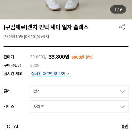
1
/
9
[구김제로]켄치 핀턱 세미 일자 슬랙스
[재진행15%]08.13(목)까지
33,800
원
판매가
39,800
원
6000원 할인
구매적립금
330원
실시간 재고현황 보기 >
실시간 재고
컬러
컬러
사이즈
사이즈
0
TOTAL
원