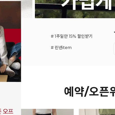
보풀CARE
# 1주일만 15% 할인받기
코디 SET 제안
# 린넨item
예약/오픈위
15%
15%