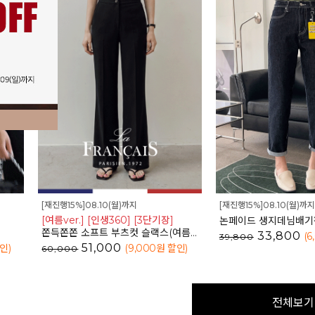
[재진행15%]08.10(월)까지
[재진행15%]08.10(월)까지
[여름ver.] [인생360] [3단기장]
쫀득쫀쫀 소프트 부츠컷 슬랙스(여름VER.)_F6H403SL
33,800
(6
39,800
51,000
할인
)
(9,000
원 할인
)
60,000
전체보기 