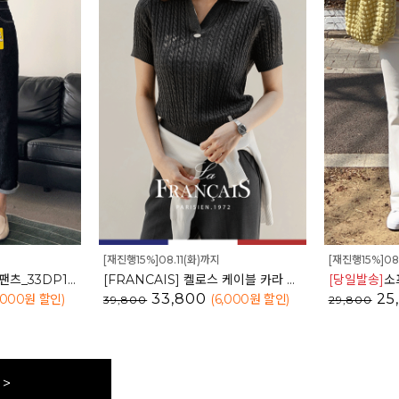
[재진행15%]08.11(화)까지
[재진행15%]08
논페이드 생지데님배기팬츠_33DP1765
[FRANCAIS] 켈로스 케이블 카라 니트_F6S256KN
[당일발송]
소프
33,800
25
,000
원 할인
)
(6,000
원 할인
)
39,800
29,800
>