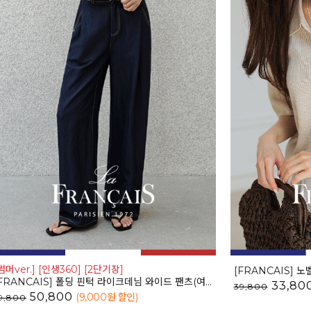
썸머ver.] [인생360] [2단기장]
FRANCAIS] 폴딩 핀턱 라이크데님 와이드 팬츠(여름VER.)_F6H444PT
33,80
39,800
50,800
(9,000
원 할인
)
9,800