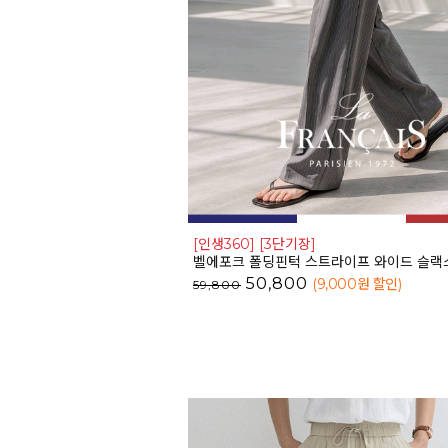
[인생360] [3단기장]
벨에포크 폴딩핀턱 스트라이프 와이드 슬랙스_F6
50,800
(9,000
원 할인
)
59,800