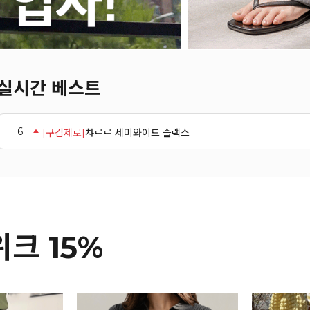
1
[인생360] [3단기장]
벨에포크 폴딩핀턱 스트라이프 와이드 슬랙스_F6S238SL
2
[클래식ver.] [인생360] [3단기장]
벨에포크 폴딩핀턱 와이드 슬랙스_F6H448SL
3
[냉감소재] [인생360] [3단기장]
폴딩 핀턱 와이드 슬랙스_F6H425SL
4
히알루 아이스 밴딩 와이드 팬츠_42PT1784
실시간 베스트
5
루코 스퀘어 니트 나시_62KN2112
6
[구김제로]
챠르르 세미와이드 슬랙스
7
[데님터치]
라이오셀 와이드 밴딩팬츠_52PT413
8
[FRANCAIS] 테너리프 반팔 니트_F6H298KN
9
[썸머ver.] [인생360] [2단기장]
[FRANCAIS] 폴딩 핀턱 라이크데님 와이드 팬츠(여름VER.)_F6H444PT
10
[린넨ver.] [인생360] [3단기장]
벨에포크 폴딩핀턱 린넨라이크 와이드 슬랙스_F6H470SL
1
[인생360] [3단기장]
벨에포크 폴딩핀턱 스트라이프 와이드 슬랙스_F6S238SL
크 15%
15%
15%