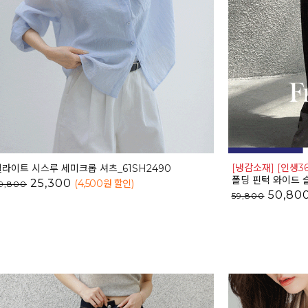
[냉감소재] [인생36
웰라이트 시스루 세미크롭 셔츠_61SH2490
폴딩 핀턱 와이드 슬
25,300
(4,500
원 할인
)
9,800
50,80
59,800
15%