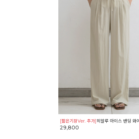
[짧은기장Ver. 추가]
히알루 아이스 밴딩 와이드 팬츠_4
29,800