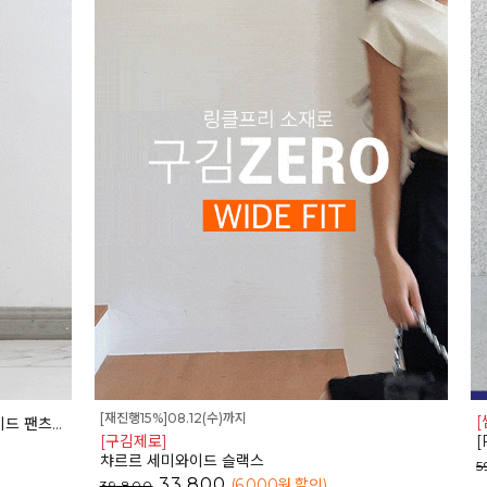
[재진행15%]08.12(수)까지
[
2PT1784
[구김제로]
[
챠르르 세미와이드 슬랙스
5
33,800
(6,000
원 할인
)
39,800