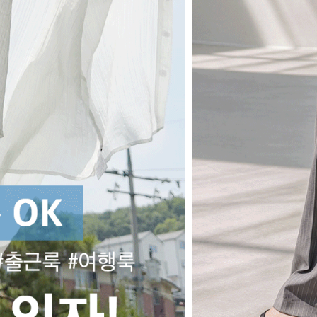
M
10
[린넨ver.] [인생360] [3단기장]
벨에포크 폴딩핀턱 린넨라이크 와이드 슬랙스_F6H470SL