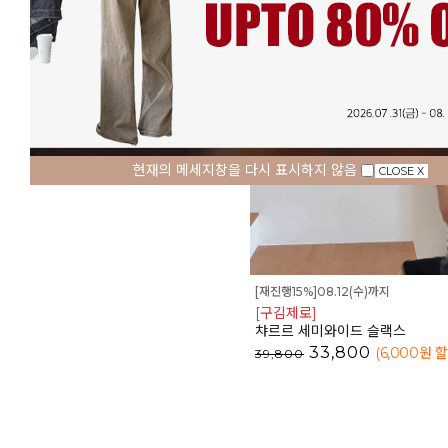
현재의 메세지창을 다시 표시하지 않음
CLOSE X
[재진행15%]08.12(수)까지
[구김제로]
챠르르 세미와이드 슬랙스
33,800
(6,000
원 
39,800