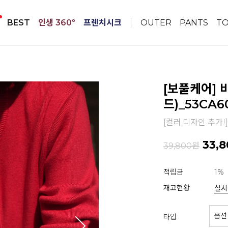
BEST
인생 360º
프렌치시크
OUTER
PANTS
T
[보풀케어] 
드)_53CA6
[컬러,디자인 추가!]
33,8
39,800원
적립금
1%
재고현황
실시
타입