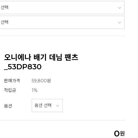
오니에나 배기 데님 팬츠
_53DP830
판매가격
59,800원
적립금
1%
옵션
0
원