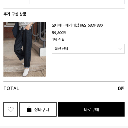
추가 구성 상품
오니에나 배기 데님 팬츠_53DP830
59,800
원
1% 적립
0
TOTAL
원
장바구니
바로구매