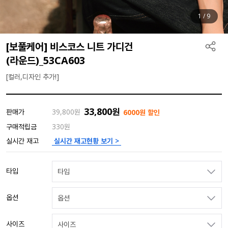
1
/
9
[보풀케어] 비스코스 니트 가디건
(라운드)_53CA603
[컬러,디자인 추가!]
33,800
원
판매가
39,800
원
6000원 할인
구매적립금
330원
실시간 재고현황 보기 >
실시간 재고
타입
타입
옵션
옵션
사이즈
사이즈