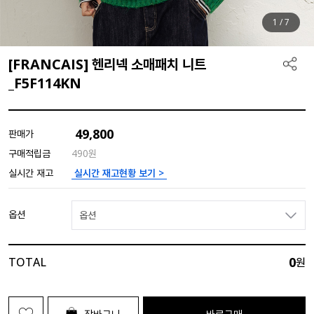
1
/
7
[FRANCAIS] 헨리넥 소매패치 니트
_F5F114KN
49,800
판매가
구매적립금
490원
실시간 재고현황 보기 >
실시간 재고
옵션
옵션
0
TOTAL
원