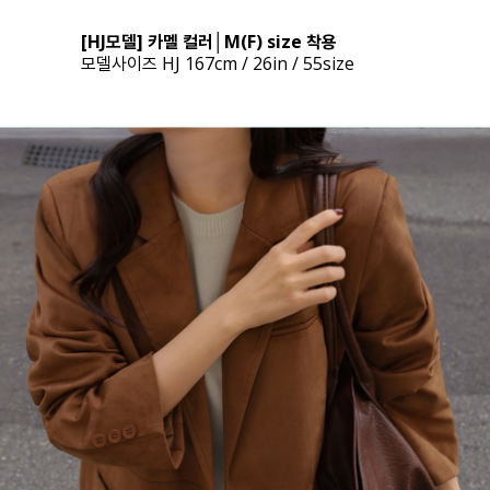
[HJ모델] 카멜 컬러│M(F) size 착용
모델사이즈 HJ 167cm / 26in / 55size