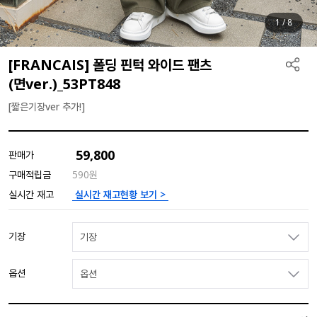
1
/
8
[FRANCAIS] 폴딩 핀턱 와이드 팬츠
(면ver.)_53PT848
[짧은기장ver 추가!]
59,800
판매가
구매적립금
590원
실시간 재고현황 보기 >
실시간 재고
기장
기장
옵션
옵션