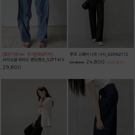
[짧은기장Ver. 추가]
[데님터치]
루코 스퀘어 니트 나시_62KN2112
라이오셀 와이드 밴딩팬츠_52PT413
24,800
29,800
(5,000
할인
)
29,800