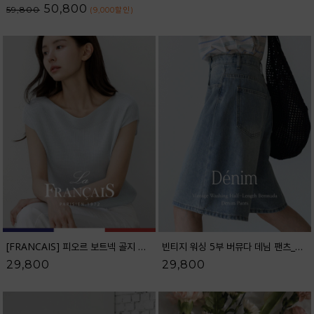
50,800
59,800
(9,000
할인
)
[FRANCAIS] 피오르 보트넥 골지 캡소매 니트_F6H433KN
빈티지 워싱 5부 버뮤다 데님 팬츠_52DP598
29,800
29,800