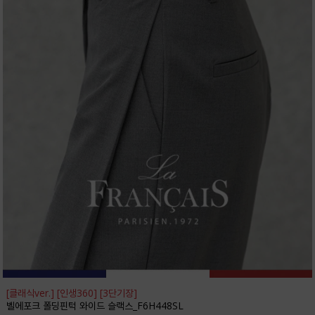
[클래식ver.] [인생360] [3단기장]
벨에포크 폴딩핀턱 와이드 슬랙스_F6H448SL