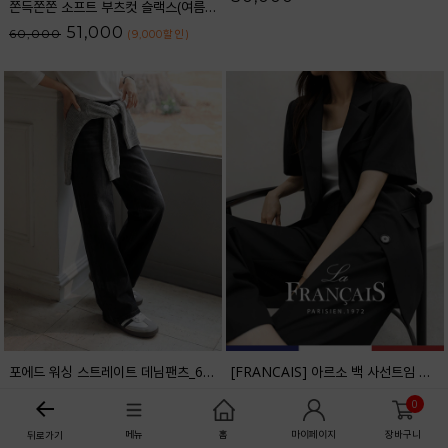
쫀득쫀쫀 소프트 부츠컷 슬랙스(여름VER.)_F6H403SL
51,000
60,000
(9,000
할인
)
포에드 워싱 스트레이트 데님팬츠_61DP1708
[FRANCAIS] 아르소 백 사선트임 반팔 자켓_F6H467JK
38,200
129,000
45,000
(6,800
할인
)
0
메뉴
홈
마이페이지
장바구니
뒤로가기