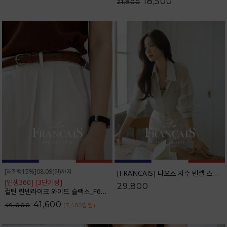
18,500
21,800
[재진행15%]08.09(일)까지
[FRANCAIS] 나오즈 자수 텐셀 스트라이프 셔츠_F6S278SH
[인생360] [3단기장]
29,800
컬틴 린넨라이크 와이드 슬랙스_F6S349SL
41,600
49,000
(7,400
할인
)