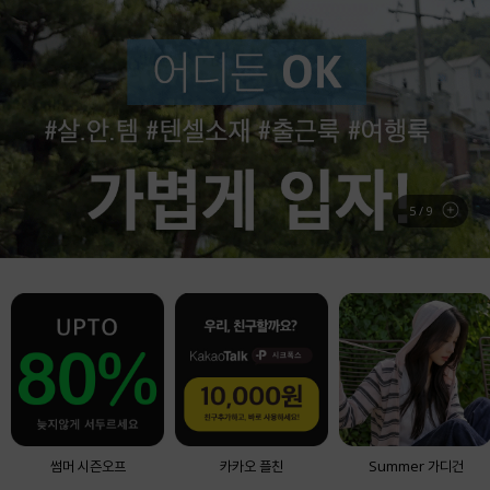
6
/
9
썸머 시즌오프
카카오 플친
Summer 가디건