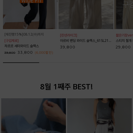
[재진행15%]08.12(수)까지
[린넨라이크]
짧은기장ver
[구김제로]
아르비 밴딩 와이드 슬랙스_61SL2153
스티치 절개 와
챠르르 세미와이드 슬랙스
39,800
29,800
33,800
(6,000
할인
)
39,800
8월 1째주 BEST!