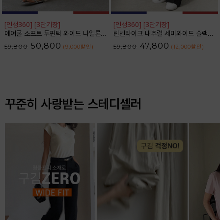
[인생360] [3단기장]
[인생360] [3단기장]
에어쿨 소프트 투핀턱 와이드 나일론 슬랙스_F6S350SL
린넨라이크 내추럴 세미와이드 슬랙스_F6S164SL
50,800
47,800
59,800
59,800
(9,000
할인
)
(12,000
할인
)
꾸준히 사랑받는 스테디셀러