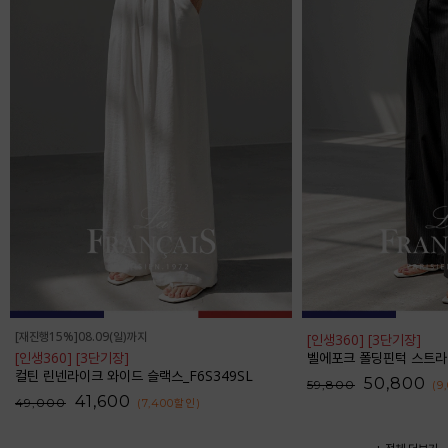
[재진행15%]08.09(일)까지
[인생360] [3단기장]
[인생360] [3단기장]
벨에포크 폴딩핀턱 스트라이프 와
컬틴 린넨라이크 와이드 슬랙스_F6S349SL
50,800
59,800
(9
41,600
49,000
(7,400
할인
)