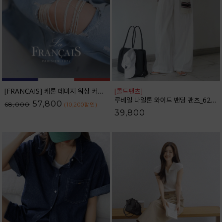
[FRANCAIS] 케론 데미지 워싱 커브라인 와이드 데님팬츠_F6H479DP
[콜드팬츠]
루베일 나일론 와이드 밴딩 팬츠_62PT2616
57,800
68,000
(10,200
할인
)
39,800