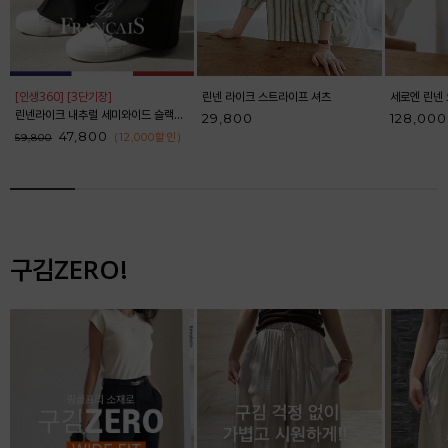
[인생360] [3단기장]
린넨 라이크 스트라이프 셔츠
세로엔 린넨 
린넨라이크 내추럴 세미와이드 슬랙스_F6S164SL
29,800
128,000
47,800
(12,000
할인
)
59,800
구김ZERO!