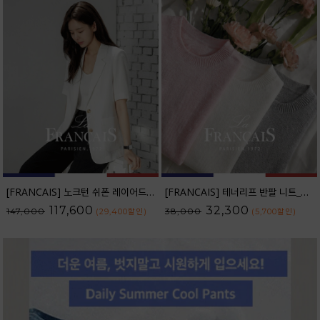
[FRANCAIS] 노크턴 쉬폰 레이어드 린넨 자켓_F6S391JK
[FRANCAIS] 테너리프 반팔 니트_F6H298KN
117,600
32,300
147,000
38,000
(29,400
할인
)
(5,700
할인
)