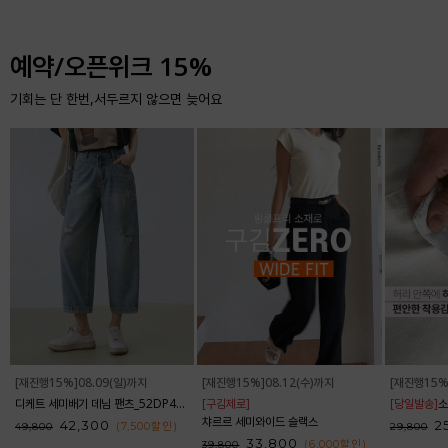
예약/오픈위크 15%
기회는 단 한번,서두르지 않으면 늦어요
[재진행15%]08.09(일)까지
[재진행15%]08.12(수)까지
[재진행15%
디케트 세미배기 데님 팬츠_52DP438
[구김제로]
[당일발송]
소
챠르르 세미와이드 슬랙스
42,300
2
(7,500
할인
)
49,800
29,800
33,800
(6,000
할인
)
39,800