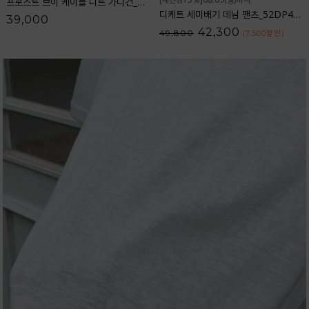
프로스트 브이 케이블 니트 가디건_61CA1478
디케트 세미배기 데님 팬츠_52DP438
39,000
42,300
49,800
(7,500
할인
)