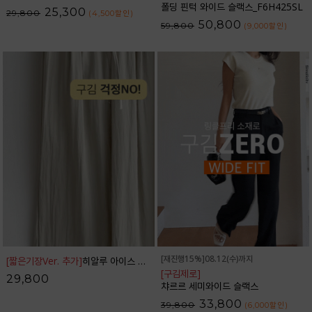
폴딩 핀턱 와이드 슬랙스_F6H425SL
25,300
29,800
(4,500
할인
)
50,800
59,800
(9,000
할인
)
[재진행15%]08.12(수)까지
[짧은기장Ver. 추가]
히알루 아이스 밴딩 와이드 팬츠_42PT1784
[구김제로]
29,800
챠르르 세미와이드 슬랙스
33,800
39,800
(6,000
할인
)