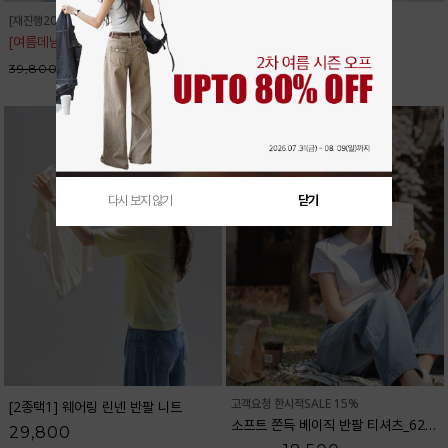
[재진행20%]08.12(수)까지
[여름데님1위]
실키텐셀 와이드데님팬츠_32DP1832
31,800
39,800
(8,000
할인
)
다시 보지 않기
닫기
고객요청 한시적SALE 15%
[2종택1] 웨어링 린넨 반팔 니트
소프트 쫀득 베이직 반팔 티셔츠_62TS2066
29,800