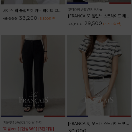
고객요청 반팔VER.추가★
베이스 백 플랩포켓 커브 와이드 코튼팬츠_61PT2527
[FRANCAIS] 엘린느 스트라이프 레이온 셔츠_F6S261SH
38,200
45,000
(6,800
할인
)
29,500
34,800
(5,300
할인
)
[재진행15%]08.10(월)까지
[FRANCAIS] 오트래 스트라이프 헨리넥 반팔티셔츠_F6H528TS
[여름ver.] [인생360] [3단기장]
30,000