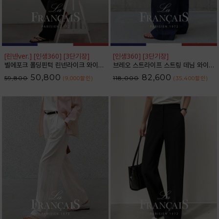
[린넨ver.] [인생360] [3단기장]
[인생360] [3단기장]
벨에포크 폴딩핀턱 린넨라이크 와이드 슬랙스_F6H470SL
브레오 스트라이프 스트링 데님 와이드 팬츠_F6H475DP
50,800
82,600
59,800
118,000
(9,000
할인
)
(35,400
할인
)