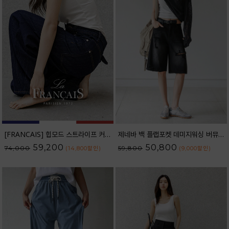
[FRANCAIS] 힙모드 스트라이프 커브라인 와이드 데님팬츠_62DP2584
제네바 백 플랩포켓 데미지워싱 버뮤다 데님 팬츠_62PT2564
59,200
50,800
74,000
59,800
(14,800
할인
)
(9,000
할인
)