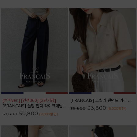
[썸머ver.] [인생360] [2단기장]
[FRANCAIS] 노벨리 팬던트 카라 니트 가디건_F6S254CA
[FRANCAIS] 폴딩 핀턱 라이크데님 와이드 팬츠(여름VER.)_F6H444PT
33,800
39,800
(6,000
할인
)
50,800
59,800
(9,000
할인
)