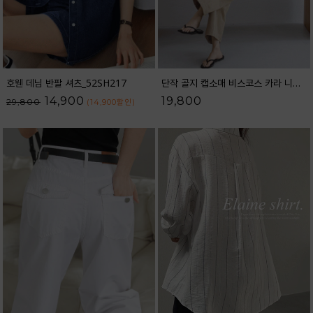
호웬 데님 반팔 셔츠_52SH217
단작 골지 캡소매 비스코스 카라 니트_62KN2562
14,900
19,800
29,800
(14,900
할인
)