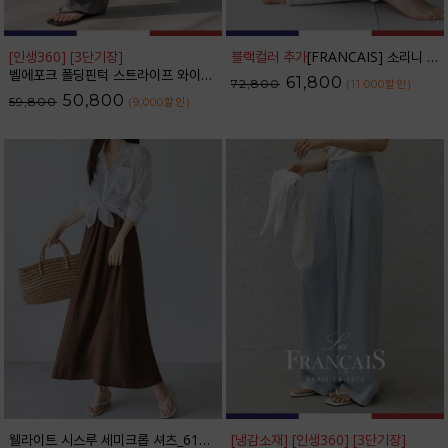
[인생360] [3단기장]
블랙컬러 추가
[FRANCAIS] 소리니 스티치 커브드 데님 팬츠_62DP2585
벨에포크 폴딩핀턱 스트라이프 와이드 슬랙스_F6S238SL
61,800
72,800
(11,000
할인
)
50,800
59,800
(9,000
할인
)
웰라이트 시스루 세미크롭 셔츠_61SH2490
[냉감소재] [인생360] [3단기장]