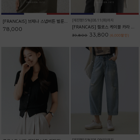
[재진행15%]08.11(화)까지
[FRANCAIS] 브제나 스냅버튼 벌룬 와이드 팬츠_F6H516PT
[FRANCAIS] 켈로스 케이블 카라 니트_F6S256KN
78,000
33,800
39,800
(6,000
할인
)
[재진행15%]08.09(일)까지