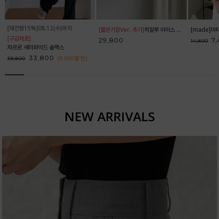
[재진행15%]08.12(수)까지
[짧은기장Ver. 추가]
히알루 아이스 밴딩 와이드 팬츠_42PT1784
[구김제로]
29,800
7
14,800
챠르르 세미와이드 슬랙스
33,800
(6,000
할인
)
39,800
NEW ARRIVALS