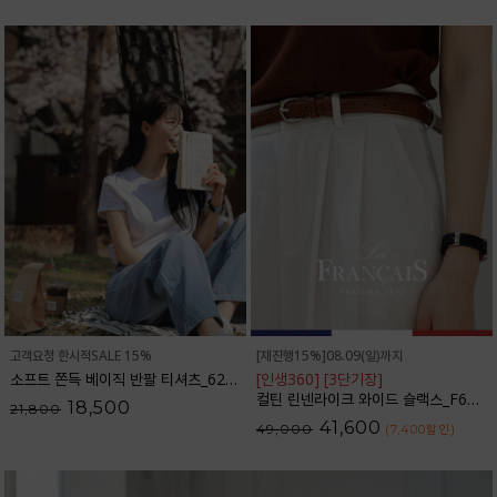
고객요청 한시적SALE 15%
[재진행15%]08.09(일)까지
소프트 쫀득 베이직 반팔 티셔츠_62TS2066
[인생360] [3단기장]
컬틴 린넨라이크 와이드 슬랙스_F6S349SL
18,500
21,800
41,600
49,000
(7,400
할인
)