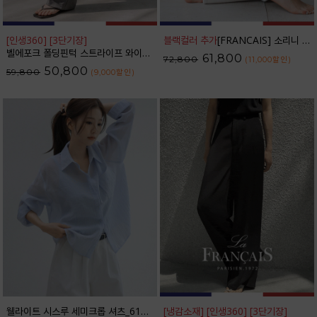
[인생360] [3단기장]
블랙컬러 추가
[FRANCAIS] 소리니 스티치 커브드 데님 팬츠_62DP2585
벨에포크 폴딩핀턱 스트라이프 와이드 슬랙스_F6S238SL
61,800
72,800
(11,000
할인
)
50,800
59,800
(9,000
할인
)
웰라이트 시스루 세미크롭 셔츠_61SH2490
[냉감소재] [인생360] [3단기장]