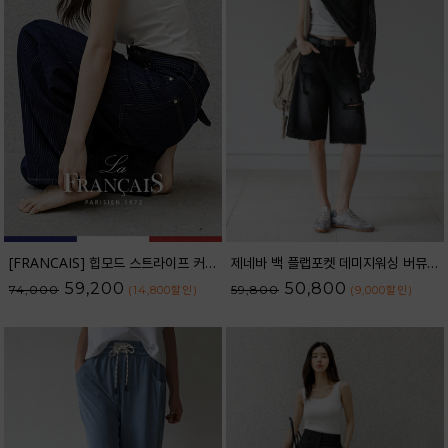
[FRANCAIS] 힙모드 스트라이프 커브라인 와이드 데님팬츠_62DP2584
제네바 백 플랩포켓 데미지워싱 버뮤다 데님 팬츠_62PT2564
59,200
50,800
74,000
59,800
(14,800
할인
)
(9,000
할인
)