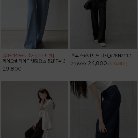
[짧은기장Ver. 추가]
[데님터치]
루코 스퀘어 니트 나시_62KN2112
라이오셀 와이드 밴딩팬츠_52PT413
24,800
29,800
(5,000
할인
)
29,800