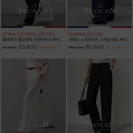
[린넨ver.] [인생360] [3단기장]
[인생360] [3단기장]
벨에포크 폴딩핀턱 린넨라이크 와이드 슬랙스_F6H470SL
브레오 스트라이프 스트링 데님 와이드 팬츠_F6H475DP
50,800
82,600
59,800
118,000
(9,000
할인
)
(35,400
할인
)