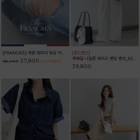
[FRANCAIS] 케론 데미지 워싱 커브라인 와이드 데님팬츠_F6H479DP
[콜드팬츠]
루베일 나일론 와이드 밴딩 팬츠_62PT2616
57,800
68,000
(10,200
할인
)
39,800