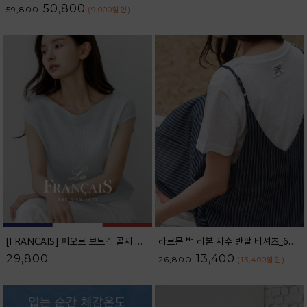
50,800
59,800
(9,000
할인
)
[FRANCAIS] 피오르 보트넥 골지 캡소매 니트_F6H433KN
라르몬 백 리본 자수 반팔 티셔츠_62TS2605
29,800
13,400
26,800
(13,400
할인
)