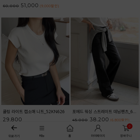
51,000
60,000
(9,000
할인
)
쿨링 라이트 캡소매 니트_52KN626
포에드 워싱 스트레이트 데님팬츠_61DP1708
29,800
38,200
45,000
(6,800
할인
)
0
메뉴
홈
마이페이지
장바구니
뒤로가기