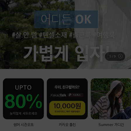
BEST ITEM
실시간 베스트 아이템
6
/
9
썸머 시즌오프
카카오 플친
Summer 가디건