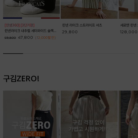
[인생360] [3단기장]
린넨 라이크 스트라이프 셔츠
세로엔 린넨 
린넨라이크 내추럴 세미와이드 슬랙스_F6S164SL
29,800
128,000
47,800
(12,000
할인
)
59,800
구김ZERO!