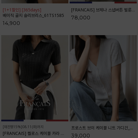
[1+1할인] [365days]
[FRANCAIS] 브제나 스냅버튼 벌룬 와이드 팬츠_F6H516PT
베이직 골지 슬리브리스_61TS1585
78,000
14,900
[재진행15%]08.11(화)까지
프로스트 브이 케이블 니트 가디건_61CA1478
[FRANCAIS] 켈로스 케이블 카라 니트_F6S256KN
39,000