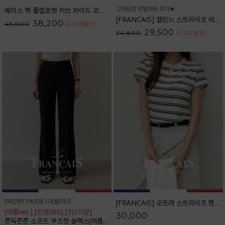
고객요청 반팔VER.추가★
베이스 백 플랩포켓 커브 와이드 코튼팬츠_61PT2527
[FRANCAIS] 엘린느 스트라이프 레이온 셔츠_F6S261SH
38,200
45,000
(6,800
할인
)
29,500
34,800
(5,300
할인
)
[재진행15%]08.10(월)까지
[FRANCAIS] 오트래 스트라이프 헨리넥 반팔티셔츠_F6H528TS
[여름ver.] [인생360] [3단기장]
30,000
쫀득쫀쫀 소프트 부츠컷 슬랙스(여름VER.)_F6H403SL