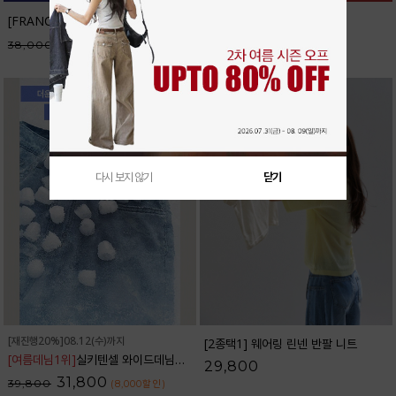
[FRANCAIS] 테너리프 반팔 니트_F6H298KN
32,300
38,000
(5,700
할인
)
다시 보지 않기
닫기
[재진행20%]08.12(수)까지
[2종택1] 웨어링 린넨 반팔 니트
[여름데님1위]
실키텐셀 와이드데님팬츠_32DP1832
29,800
31,800
39,800
(8,000
할인
)