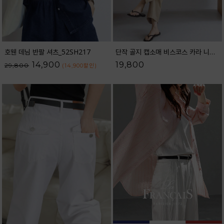
호웬 데님 반팔 셔츠_52SH217
단작 골지 캡소매 비스코스 카라 니트_62KN2562
14,900
19,800
29,800
(14,900
할인
)