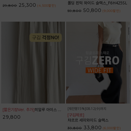
폴딩 핀턱 와이드 슬랙스_F6H425SL
25,300
29,800
(4,500
할인
)
50,800
59,800
(9,000
할인
)
[재진행15%]08.12(수)까지
[짧은기장Ver. 추가]
히알루 아이스 밴딩 와이드 팬츠_42PT1784
[구김제로]
29,800
챠르르 세미와이드 슬랙스
33,800
39,800
(6,000
할인
)