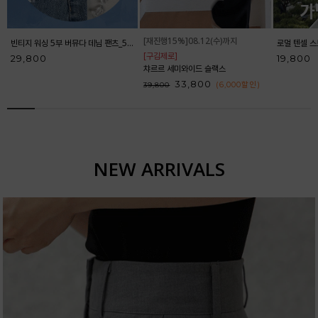
[재진행15%]08.12(수)까지
빈티지 워싱 5부 버뮤다 데님 팬츠_52DP598
[구김제로]
29,800
19,800
챠르르 세미와이드 슬랙스
33,800
(6,000
할인
)
39,800
NEW ARRIVALS