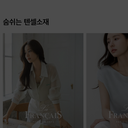
숨쉬는 텐셀소재