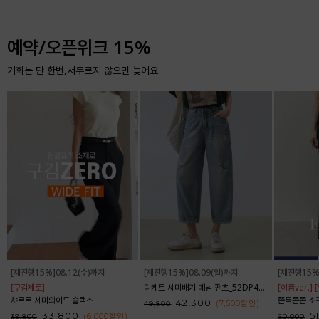
예약/오픈위크 15%
기회는 단 한번,서두르지 않으면 늦어요
[재진행15%]08.12(수)까지
[재진행15%]08.09(일)까지
[재진행15%
[구김제로]
디케트 세미배기 데님 팬츠_52DP438
[여름ver.]
챠르르 세미와이드 슬랙스
쫀득쫀쫀 소프트 부츠
42,300
(7,500
할인
)
49,800
33,800
5
(6,000
할인
)
39,800
60,000