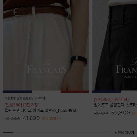
[재진행15%]08.09(일)까지
[인생360] [3단기장]
[인생360] [3단기장]
벨에포크 폴딩핀턱 스트라이프 와
컬틴 린넨라이크 와이드 슬랙스_F6S349SL
50,800
59,800
(9
41,600
49,000
(7,400
할인
)
+ 전체 더보기