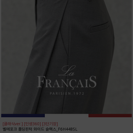
[클래식ver.] [인생360] [3단기장]
벨에포크 폴딩핀턱 와이드 슬랙스_F6H448SL