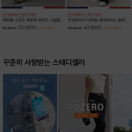
[인생360] [3단기장]
[인생360] [3단기장]
에어쿨 소프트 투핀턱 와이드 나일론 슬랙스_F6S350SL
린넨라이크 내추럴 세미와이드 슬랙스_F6S164SL
50,800
47,800
59,800
59,800
(9,000
할인
)
(12,000
할인
)
꾸준히 사랑받는 스테디셀러