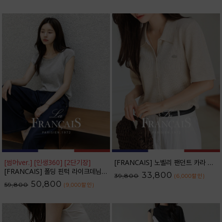
[썸머ver.] [인생360] [2단기장]
[FRANCAIS] 노벨리 팬던트 카라 니트 가디건_F6S254CA
[FRANCAIS] 폴딩 핀턱 라이크데님 와이드 팬츠(여름VER.)_F6H444PT
33,800
39,800
(6,000
할인
)
50,800
59,800
(9,000
할인
)