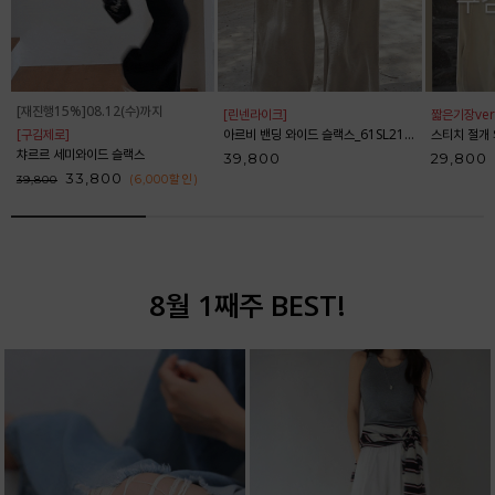
[재진행15%]08.12(수)까지
[린넨라이크]
짧은기장ver
[구김제로]
아르비 밴딩 와이드 슬랙스_61SL2153
스티치 절개 와
챠르르 세미와이드 슬랙스
39,800
29,800
33,800
(6,000
할인
)
39,800
8월 1째주 BEST!