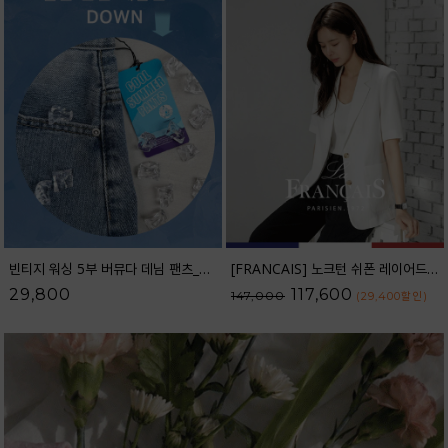
빈티지 워싱 5부 버뮤다 데님 팬츠_52DP598
[FRANCAIS] 노크턴 쉬폰 레이어드 린넨 자켓_F6S391JK
29,800
117,600
147,000
(29,400
할인
)