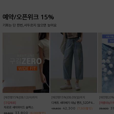
예약/오픈위크 15%
기회는 단 한번,서두르지 않으면 늦어요
[재진행15%]08.12(수)까지
[재진행15%]08.09(일)까지
[재진행20%
[구김제로]
디케트 세미배기 데님 팬츠_52DP438
[여름데님1위
챠르르 세미와이드 슬랙스
42,300
3
(7,500
할인
)
49,800
39,800
33,800
(6,000
할인
)
39,800