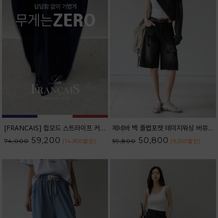
[FRANCAIS] 힙모드 스트라이프 커브라인 와이드 데님팬츠_62DP2584
제네바 백 플랩포켓 데미지워싱 버뮤다 데님 팬츠_62PT2564
59,200
50,800
74,000
59,800
(14,800
할인
)
(9,000
할인
)