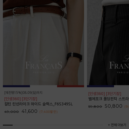
[재진행15%]08.09(일)까지
[인생360] [3단기장]
[인생360] [3단기장]
벨에포크 폴딩핀턱 스트라이프 와
컬틴 린넨라이크 와이드 슬랙스_F6S349SL
50,800
59,800
(9
41,600
49,000
(7,400
할인
)
+ 전체 더보기