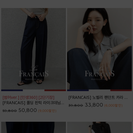
[썸머ver.] [인생360] [2단기장]
[FRANCAIS] 노벨리 팬던트 카라 니트 가디건_F6S254CA
[FRANCAIS] 폴딩 핀턱 라이크데님 와이드 팬츠(여름VER.)_F6H444PT
33,800
39,800
(6,000
할인
)
50,800
59,800
(9,000
할인
)