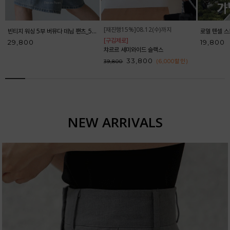
[재진행15%]08.12(수)까지
빈티지 워싱 5부 버뮤다 데님 팬츠_52DP598
[구김제로]
29,800
19,800
챠르르 세미와이드 슬랙스
33,800
(6,000
할인
)
39,800
NEW ARRIVALS