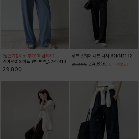
[짧은기장Ver. 추가]
[데님터치]
루코 스퀘어 니트 나시_62KN2112
라이오셀 와이드 밴딩팬츠_52PT413
24,800
29,800
(5,000
할인
)
29,800