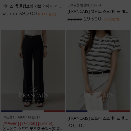
고객요청 반팔VER.추가★
베이스 백 플랩포켓 커브 와이드 코튼팬츠_61PT2527
[FRANCAIS] 엘린느 스트라이프 레이온 셔츠_F6S261SH
38,200
45,000
(6,800
할인
)
29,500
34,800
(5,300
할인
)
[재진행15%]08.10(월)까지
[FRANCAIS] 오트래 스트라이프 헨리넥 반팔티셔츠_F6H528TS
[여름ver.] [인생360] [3단기장]
30,000
쫀득쫀쫀 소프트 부츠컷 슬랙스(여름VER.)_F6H403SL