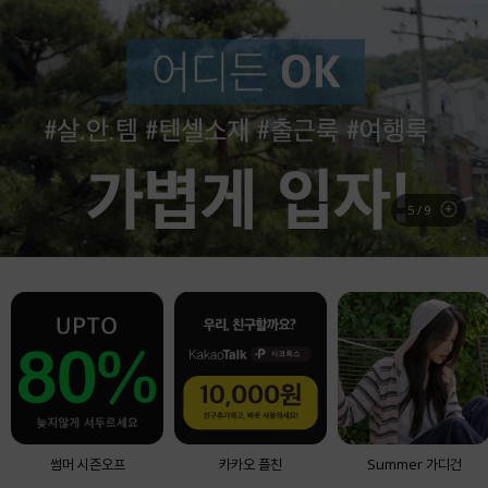
BEST ITEM
실시간 베스트 아이템
6
/
9
썸머 시즌오프
카카오 플친
Summer 가디건