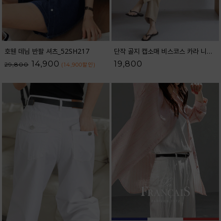
호웬 데님 반팔 셔츠_52SH217
단작 골지 캡소매 비스코스 카라 니트_62KN2562
14,900
19,800
29,800
(14,900
할인
)