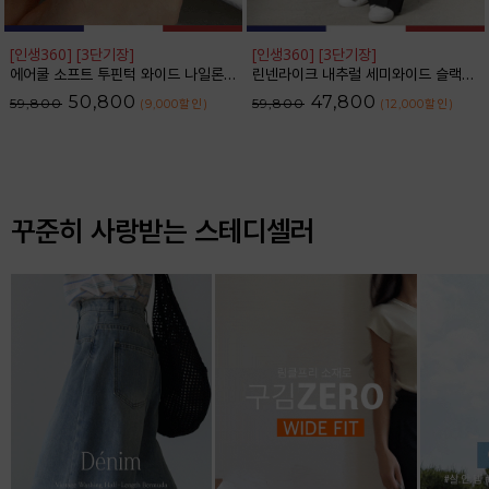
[인생360] [3단기장]
[인생360] [3단기장]
에어쿨 소프트 투핀턱 와이드 나일론 슬랙스_F6S350SL
린넨라이크 내추럴 세미와이드 슬랙스_F6S164SL
50,800
47,800
59,800
59,800
(9,000
할인
)
(12,000
할인
)
꾸준히 사랑받는 스테디셀러