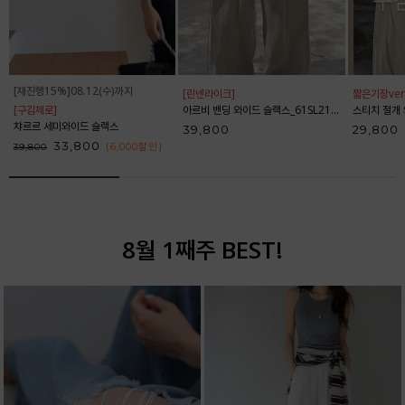
[재진행15%]08.12(수)까지
[린넨라이크]
짧은기장ver
[구김제로]
아르비 밴딩 와이드 슬랙스_61SL2153
스티치 절개 와
챠르르 세미와이드 슬랙스
39,800
29,800
33,800
(6,000
할인
)
39,800
8월 1째주 BEST!