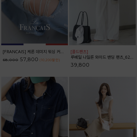
[FRANCAIS] 케론 데미지 워싱 커브라인 와이드 데님팬츠_F6H479DP
[콜드팬츠]
루베일 나일론 와이드 밴딩 팬츠_62PT2616
57,800
68,000
(10,200
할인
)
39,800