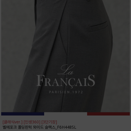
[클래식ver.] [인생360] [3단기장]
벨에포크 폴딩핀턱 와이드 슬랙스_F6H448SL