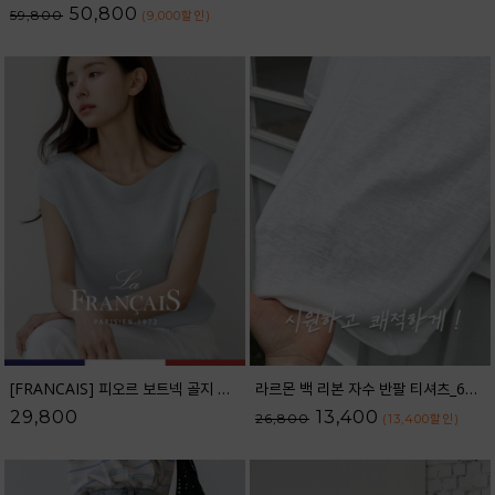
50,800
59,800
(9,000
할인
)
[FRANCAIS] 피오르 보트넥 골지 캡소매 니트_F6H433KN
라르몬 백 리본 자수 반팔 티셔츠_62TS2605
29,800
13,400
26,800
(13,400
할인
)