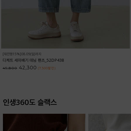
[재진행15%]08.09(일)까지
디케트 세미배기 데님 팬츠_52DP438
42,300
49,800
(7,500
할인
)
인생360도 슬랙스