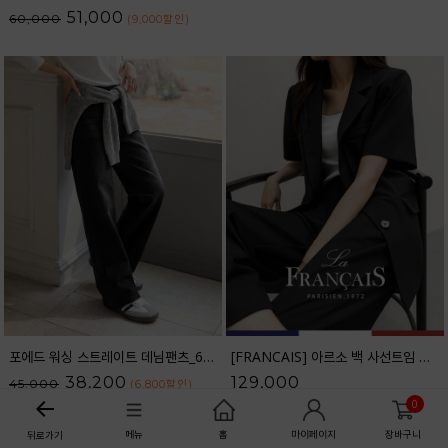
51,000
60,000
(9,000
할인
)
포에드 워싱 스트레이트 데님팬츠_61DP1708
[FRANCAIS] 아르소 백 사선트임 반팔 자켓_F6H467JK
38,200
129,000
45,000
(6,800
할인
)
0
메뉴
홈
마이페이지
장바구니
뒤로가기