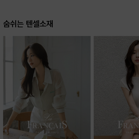
숨쉬는 텐셀소재