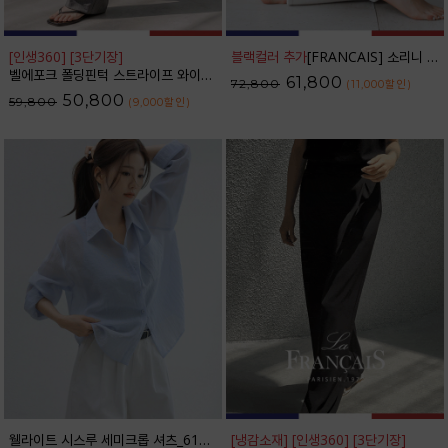
[인생360] [3단기장]
블랙컬러 추가
[FRANCAIS] 소리니 스티치 커브드 데님 팬츠_62DP2585
벨에포크 폴딩핀턱 스트라이프 와이드 슬랙스_F6S238SL
61,800
72,800
(11,000
할인
)
50,800
59,800
(9,000
할인
)
웰라이트 시스루 세미크롭 셔츠_61SH2490
[냉감소재] [인생360] [3단기장]