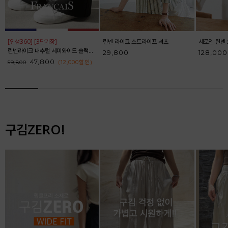
[인생360] [3단기장]
린넨 라이크 스트라이프 셔츠
세로엔 린넨 
린넨라이크 내추럴 세미와이드 슬랙스_F6S164SL
29,800
128,000
47,800
(12,000
할인
)
59,800
구김ZERO!