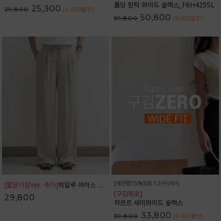
폴딩 핀턱 와이드 슬랙스_F6H425SL
25,300
29,800
(4,500
할인
)
50,800
59,800
(9,000
할인
)
[재진행15%]08.12(수)까지
[짧은기장Ver. 추가]
히알루 아이스 밴딩 와이드 팬츠_42PT1784
[구김제로]
29,800
챠르르 세미와이드 슬랙스
33,800
39,800
(6,000
할인
)