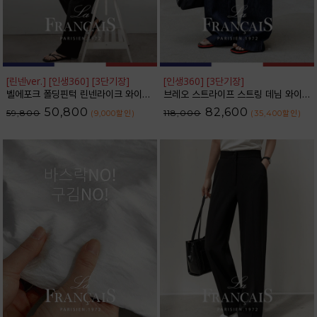
[린넨ver.] [인생360] [3단기장]
[인생360] [3단기장]
벨에포크 폴딩핀턱 린넨라이크 와이드 슬랙스_F6H470SL
브레오 스트라이프 스트링 데님 와이드 팬츠_F6H475DP
50,800
82,600
59,800
118,000
(9,000
할인
)
(35,400
할인
)