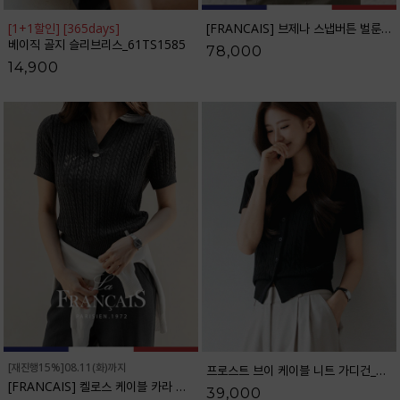
[1+1할인] [365days]
[FRANCAIS] 브제나 스냅버튼 벌룬 와이드 팬츠_F6H516PT
베이직 골지 슬리브리스_61TS1585
78,000
14,900
[재진행15%]08.11(화)까지
프로스트 브이 케이블 니트 가디건_61CA1478
[FRANCAIS] 켈로스 케이블 카라 니트_F6S256KN
39,000