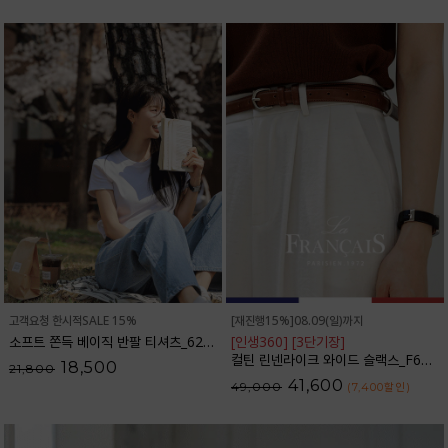
고객요청 한시적SALE 15%
[재진행15%]08.09(일)까지
소프트 쫀득 베이직 반팔 티셔츠_62TS2066
[인생360] [3단기장]
컬틴 린넨라이크 와이드 슬랙스_F6S349SL
18,500
21,800
41,600
49,000
(7,400
할인
)