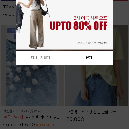
[FRANCAIS] 테너리프 반팔 니트_F6H298KN
32,300
38,000
(5,700
할인
)
다시 보지 않기
닫기
[재진행20%]08.12(수)까지
[2종택1] 웨어링 린넨 반팔 니트
[여름데님1위]
실키텐셀 와이드데님팬츠_32DP1832
29,800
31,800
39,800
(8,000
할인
)