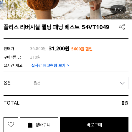
1
/
5
플리스 리버시블 퀼팅 패딩 베스트_54VT1049
31,200
원
판매가
36,800
원
5600원 할인
구매적립금
310원
실시간 재고현황 보기 >
실시간 재고
옵션
옵션
0
TOTAL
원
장바구니
바로구매