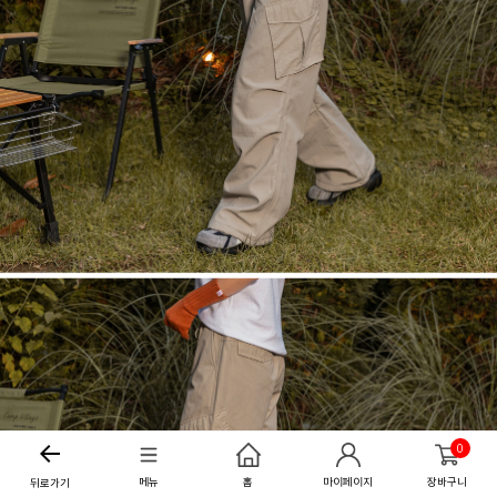
0
메뉴
홈
마이페이지
장바구니
뒤로가기