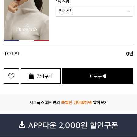
1% 적립
0
TOTAL
원
장바구니
바로구매
시크폭스 회원만의
특별한 멤버쉽혜택
알아보기