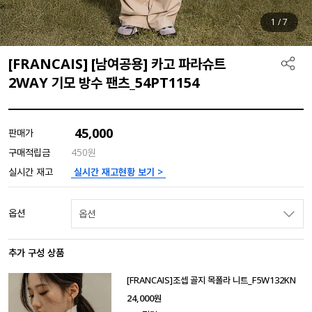
1
/
7
[FRANCAIS] [남여공용] 카고 파라슈트
2WAY 기모 방수 팬츠_54PT1154
45,000
판매가
구매적립금
450원
실시간 재고현황 보기 >
실시간 재고
옵션
옵션
추가 구성 상품
[FRANCAIS]조셉 골지 목폴라 니트_F5W132KN
24,000
원