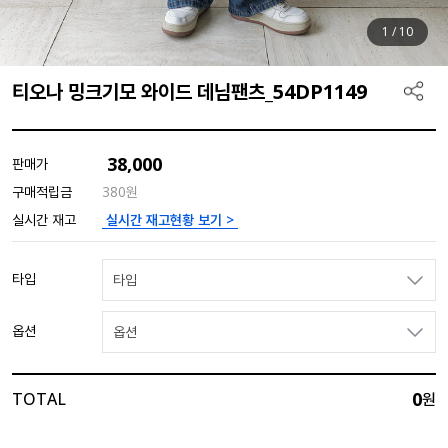
1
/
10
티오나 밍크기모 와이드 데님팬츠_54DP1149
38,000
판매가
구매적립금
380원
실시간 재고현황 보기 >
실시간 재고
타입
타입
옵션
옵션
0
TOTAL
원