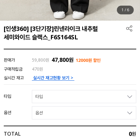
1
/
6
[인생360] [3단기장]린넨라이크 내추럴
세미와이드 슬랙스_F6S164SL
47,800
원
판매가
59,800
원
12000원 할인
구매적립금
470원
실시간 재고현황 보기 >
실시간 재고
타입
타입
옵션
옵션
0
TOTAL
원