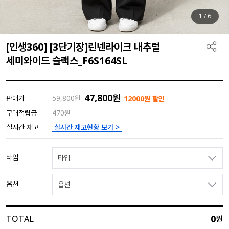
1
/
6
[인생360] [3단기장]린넨라이크 내추럴
세미와이드 슬랙스_F6S164SL
47,800
원
판매가
59,800
원
12000원 할인
구매적립금
470원
실시간 재고현황 보기 >
실시간 재고
타입
타입
옵션
옵션
0
TOTAL
원