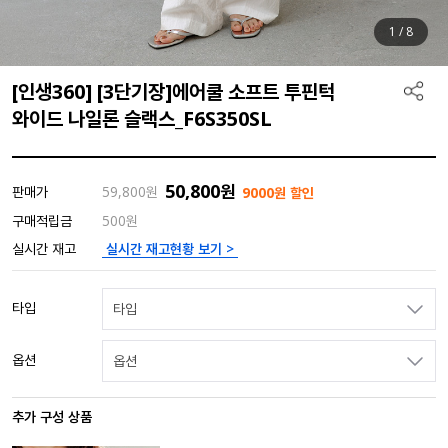
1
/
8
[인생360] [3단기장]에어쿨 소프트 투핀턱
와이드 나일론 슬랙스_F6S350SL
50,800
원
판매가
59,800
원
9000원 할인
구매적립금
500원
실시간 재고현황 보기 >
실시간 재고
타입
타입
옵션
옵션
추가 구성 상품