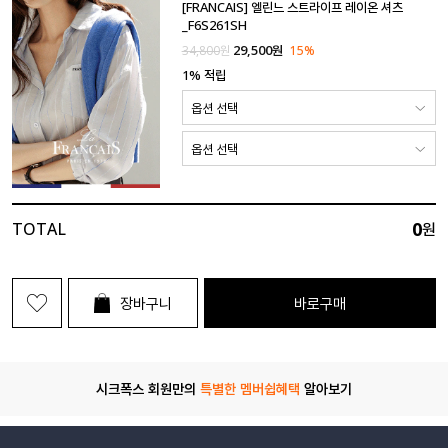
[FRANCAIS] 엘린느 스트라이프 레이온 셔츠
_F6S261SH
29,500
원
34,800
원
15%
1% 적립
0
TOTAL
원
장바구니
바로구매
시크폭스 회원만의
특별한 멤버쉽혜택
알아보기