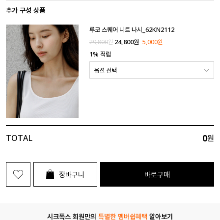
추가 구성 상품
루코 스퀘어 니트 나시_62KN2112
24,800
원
29,800
원
5,000원
1% 적립
0
TOTAL
원
장바구니
바로구매
시크폭스 회원만의
특별한 멤버쉽혜택
알아보기