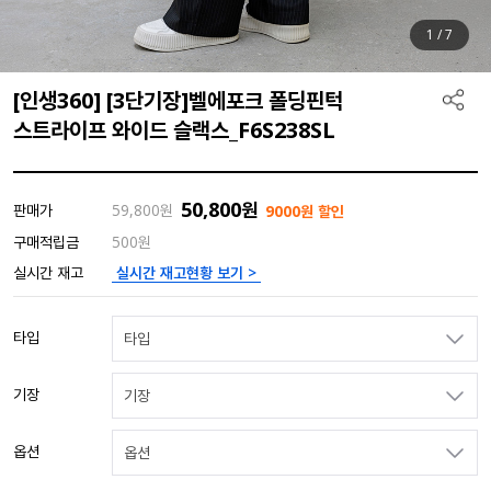
1
/
7
[인생360] [3단기장]벨에포크 폴딩핀턱
스트라이프 와이드 슬랙스_F6S238SL
50,800
원
판매가
59,800
원
9000원 할인
구매적립금
500원
실시간 재고현황 보기 >
실시간 재고
타입
타입
기장
기장
옵션
옵션