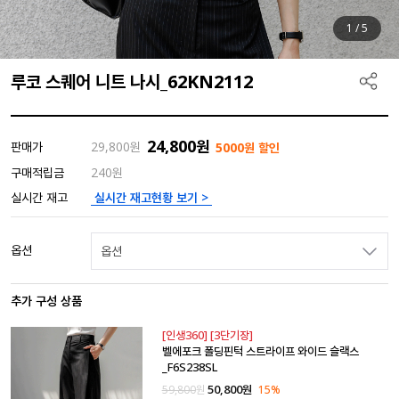
1
/
5
루코 스퀘어 니트 나시_62KN2112
24,800
원
판매가
29,800
원
5000원 할인
구매적립금
240원
실시간 재고현황 보기 >
실시간 재고
옵션
옵션
추가 구성 상품
[인생360] [3단기장]
벨에포크 폴딩핀턱 스트라이프 와이드 슬랙스
_F6S238SL
50,800
원
59,800
원
15%