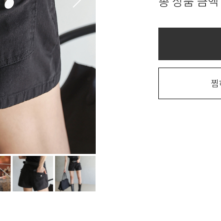
총 상품 금액
찜