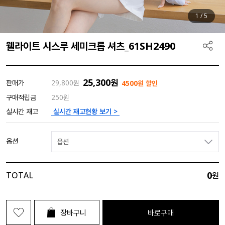
1
/
5
웰라이트 시스루 세미크롭 셔츠_61SH2490
25,300
원
판매가
29,800
원
4500원 할인
구매적립금
250원
실시간 재고현황 보기 >
실시간 재고
옵션
옵션
0
TOTAL
원
장바구니
바로구매