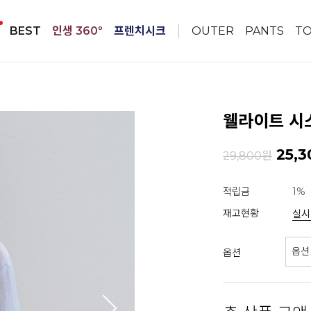
BEST
인생 360º
프렌치시크
OUTER
PANTS
T
웰라이트 시스
25,3
29,800원
적립금
1%
재고현황
실시
옵션