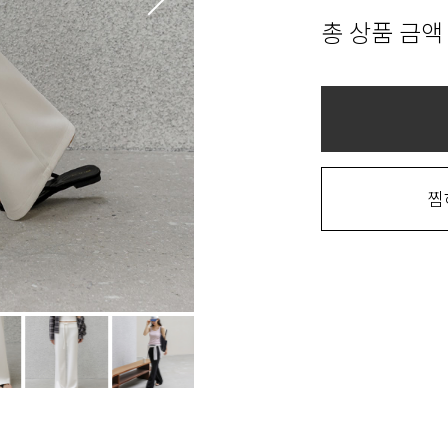
총 상품 금액
찜