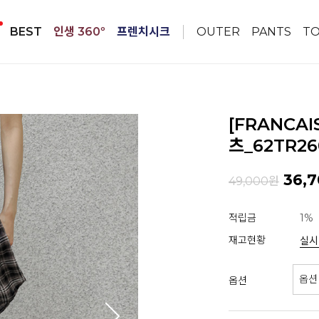
BEST
인생 360º
프렌치시크
OUTER
PANTS
T
[FRANCA
츠_62TR26
36,7
49,000원
적립금
1%
재고현황
실시
옵션