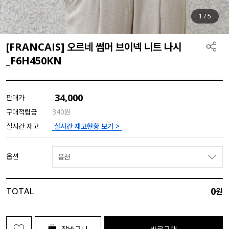
1
/
5
[FRANCAIS] 오르네 썸머 브이넥 니트 나시
_F6H450KN
34,000
판매가
구매적립금
340원
실시간 재고현황 보기 >
실시간 재고
옵션
옵션
0
TOTAL
원