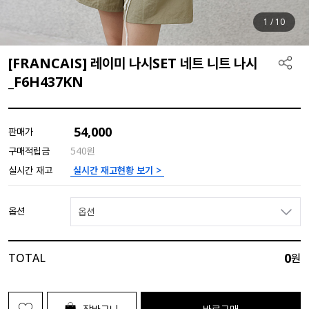
1
/
10
[FRANCAIS] 레이미 나시SET 네트 니트 나시
_F6H437KN
54,000
판매가
구매적립금
540원
실시간 재고현황 보기 >
실시간 재고
옵션
옵션
0
TOTAL
원