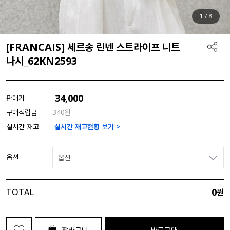
1
/
8
[FRANCAIS] 세르송 린넨 스트라이프 니트
나시_62KN2593
34,000
판매가
구매적립금
340원
실시간 재고현황 보기 >
실시간 재고
옵션
옵션
0
TOTAL
원