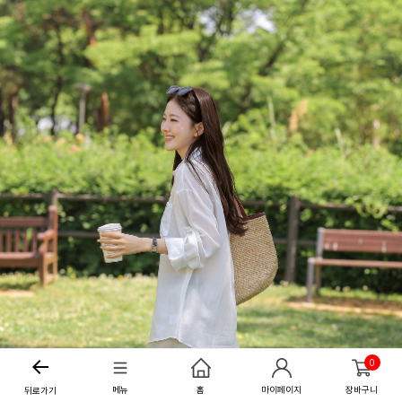
0
메뉴
홈
마이페이지
장바구니
뒤로가기