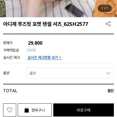
1
/
7
아디제 루즈핏 포켓 텐셀 셔츠_62SH2577
29,800
판매가
구매적립금
290원
실시간 재고현황 보기 >
실시간 재고
옵션
옵션
0
TOTAL
원
장바구니
바로구매