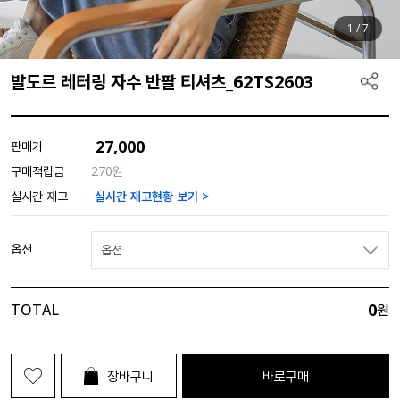
1
/
7
발도르 레터링 자수 반팔 티셔츠_62TS2603
27,000
판매가
구매적립금
270원
실시간 재고현황 보기 >
실시간 재고
옵션
옵션
0
TOTAL
원
장바구니
바로구매